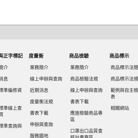
與正字標記
度量衡
商品檢驗
商品標示
簡介
業務簡介
業務簡介
商品標示法
消息
線上申辦與查詢
商品檢驗法規
商品標示法
標準編修資
近期消息
線上申辦與查詢
範例與自主
表
度量衡法規
書表下載
標準線上查
相關網站
書表下載
應施檢驗商品專
買
區
申辦與查詢
標準查詢與
口罩出口品質查
服務園地
核計畫專區