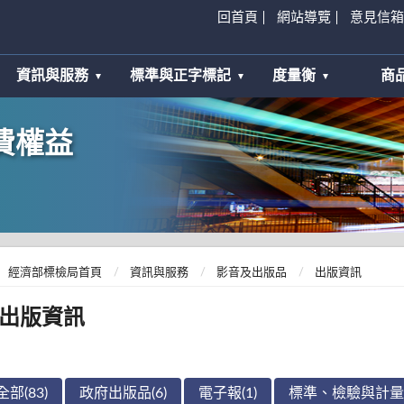
回首頁
網站導覽
意見信箱
資訊與服務
標準與正字標記
度量衡
商
費權益
經濟部標檢局首頁
資訊與服務
影音及出版品
出版資訊
出版資訊
全部(83)
政府出版品(6)
電子報(1)
標準、檢驗與計量期