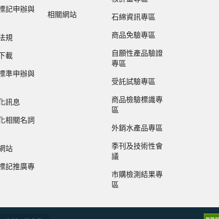
標記申辦與
相關網站
石綿資訊專區
商品免驗專區
法規
自願性產品驗證
下載
專區
標準申辦與
受託試驗專區
商品檢驗標識專
化訊息
區
化相關名詞
外銷水產品專區
季刊及技術性會
網站
議
標記推廣專
市購檢測結果專
區