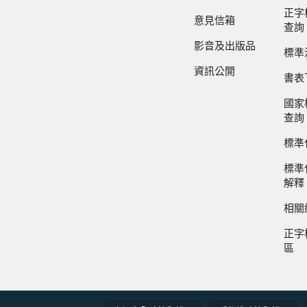
正字
意見信箱
查詢
影音及出版品
標準
資訊公開
書表
國家
查詢
標準
標準
解釋
相關
正字
區