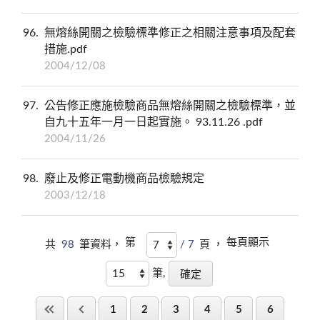
96
無熔絲開關之檢驗標準修正之相關注意事項及配套
措施.pdf
2004/12/08
97
公告修正應施檢驗商品無熔絲開關之檢驗標準，並
自九十五年一月一日起實施。 93.11.26 .pdf
2004/11/26
98
廢止及修正電動機商品檢驗規定
2003/12/18
第
每頁顯示
共
98
筆資料，
/ 7
頁 ，
筆,
1
2
3
4
5
6