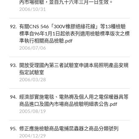
內市場檢驗，並自九十六年三月一日生效。
2006/10/31
92
有關CNS 546「300V橡膠絕緣花線」等13種檢驗
標準自96年1月1日起依表列適用檢驗標準版次之標
準執行相關商品檢驗.pdf
2006/07/06
93
開放受理國內第三者試驗室申請本局照明產品安規
指定試驗室
2006/03/28
94
經濟部實施電毯、電熱褥及個人用之電保暖器具等
商品進口及國內市場商品檢驗明細表公告.pdf
2005/08/19
95
修正應施檢驗商品電捕昆蟲器之商品分類號列
2004/12/29