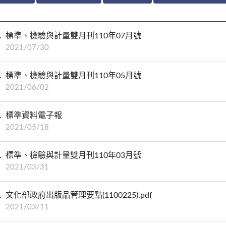
標準、檢驗與計量雙月刊110年07月號
2021/07/30
標準、檢驗與計量雙月刊110年05月號
2021/06/02
標準資料電子報
2021/05/18
標準、檢驗與計量雙月刊110年03月號
2021/03/31
文化部政府出版品管理要點(1100225).pdf
2021/03/11