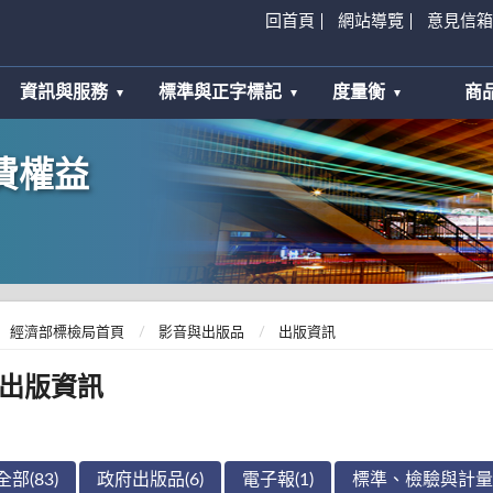
回首頁
網站導覽
意見信箱
資訊與服務
標準與正字標記
度量衡
商
費權益
經濟部標檢局首頁
影音與出版品
出版資訊
出版資訊
全部(83)
政府出版品(6)
電子報(1)
標準、檢驗與計量期