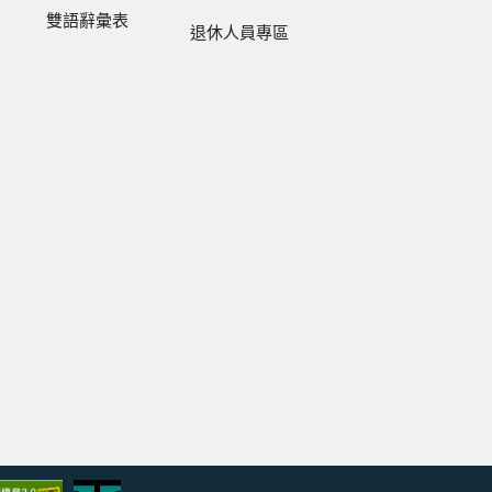
雙語辭彙表
退休人員專區