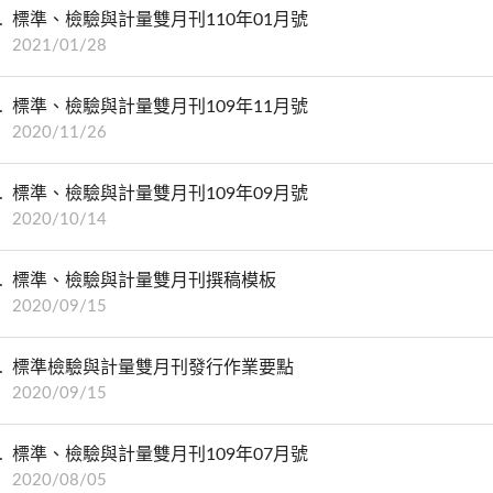
標準、檢驗與計量雙月刊110年01月號
2021/01/28
標準、檢驗與計量雙月刊109年11月號
2020/11/26
標準、檢驗與計量雙月刊109年09月號
2020/10/14
標準、檢驗與計量雙月刊撰稿模板
2020/09/15
標準檢驗與計量雙月刊發行作業要點
2020/09/15
標準、檢驗與計量雙月刊109年07月號
2020/08/05