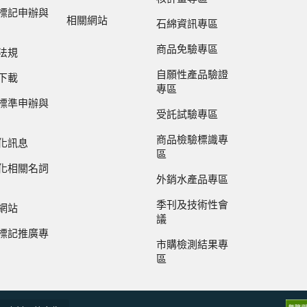
標記申辦與
相關網站
石綿資訊專區
商品免驗專區
法規
自願性產品驗證
下載
專區
標準申辦與
受託試驗專區
商品檢驗標識專
化訊息
區
化相關名詞
外銷水產品專區
季刊及技術性會
網站
議
標記推廣專
市購檢測結果專
區