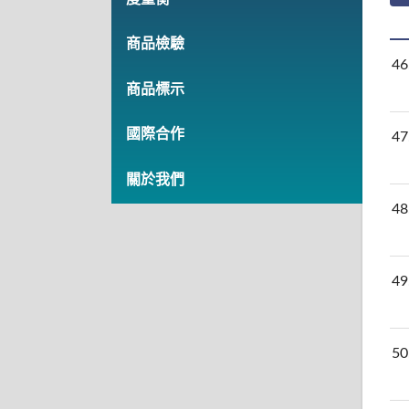
商品檢驗
46
商品標示
國際合作
47
關於我們
48
49
50