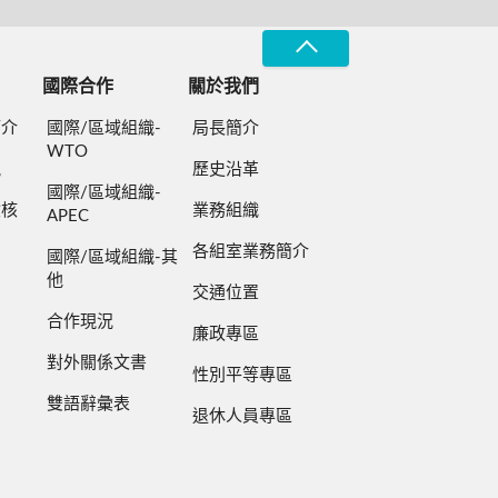
國際合作
關於我們
簡介
國際/區域組織-
局長簡介
WTO
規
歷史沿革
國際/區域組織-
檢核
業務組織
APEC
各組室業務簡介
國際/區域組織-其
他
交通位置
合作現況
廉政專區
對外關係文書
性別平等專區
雙語辭彙表
退休人員專區