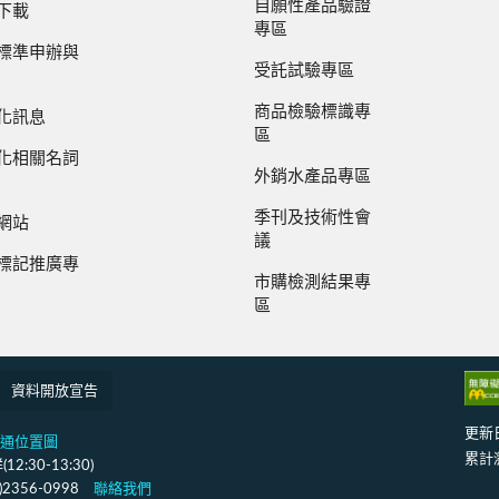
自願性產品驗證
下載
專區
標準申辦與
受託試驗專區
商品檢驗標識專
化訊息
區
化相關名詞
外銷水產品專區
季刊及技術性會
網站
議
標記推廣專
市購檢測結果專
區
資料開放宣告
更新
通位置圖
累計
:30-13:30)
2)2356-0998
聯絡我們