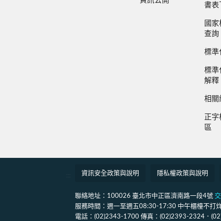
資訊公開
書表
國家
查詢
標準
標準
解釋
相關
正字
區
資訊安全政策與說明
隱私權政策與說明
:::
聯絡地址：100026 臺北市中正區濟南路一段4號
交
服務時間：週一至週五08:30-17:30 中午櫃檯不打烊(12
電話：(02)2343-1700 傳真：(02)2393-2324．(0