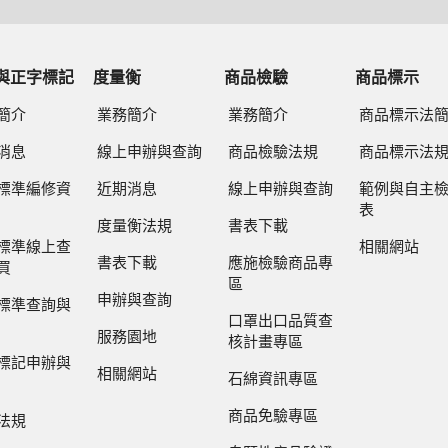
與正字標記
度量衡
商品檢驗
商品標示
簡介
業務簡介
業務簡介
商品標示法
消息
線上申辦與查詢
商品檢驗法規
商品標示法
標準編修資
近期消息
線上申辦與查詢
範例與自主
表
度量衡法規
書表下載
標準線上查
相關網站
書表下載
應施檢驗商品專
買
區
申辦與查詢
標準查詢與
口罩出口品質查
服務園地
核計畫專區
標記申辦與
相關網站
石綿資訊專區
商品免驗專區
法規