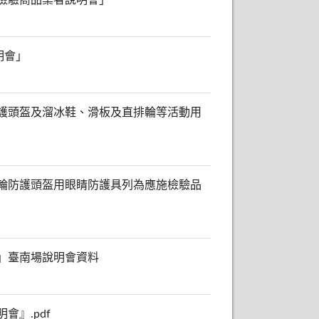
明會」
護頭盔及溜冰鞋、滑板及直排輪等活動用
輪防護頭盔用眼睛防護具列為應施檢驗品
」臺南場說明會資料
』.pdf