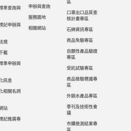
區
申辦與查詢
標準查詢與
口罩出口品質查
服務園地
核計畫專區
標記申辦與
相關網站
石綿資訊專區
商品免驗專區
法規
自願性產品驗證
下載
專區
標準申辦與
受託試驗專區
商品檢驗標識專
化訊息
區
化相關名詞
外銷水產品專區
季刊及技術性會
網站
議
標記推廣專
市購檢測結果專
區