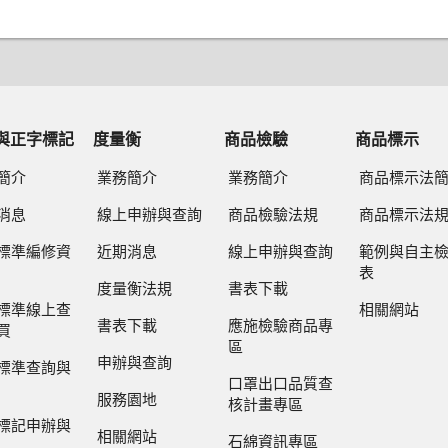
與正字標記
度量衡
商品檢驗
商品標示
簡介
業務簡介
業務簡介
商品標示法
消息
線上申辦與查詢
商品檢驗法規
商品標示法
標準編修資
近期消息
線上申辦與查詢
範例與自主
表
度量衡法規
書表下載
標準線上查
相關網站
書表下載
應施檢驗商品專
買
區
申辦與查詢
標準查詢與
口罩出口品質查
服務園地
核計畫專區
標記申辦與
相關網站
石綿資訊專區