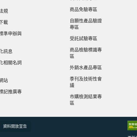
商品免驗專區
法規
自願性產品驗證
下載
專區
標準申辦與
受託試驗專區
商品檢驗標識專
化訊息
區
化相關名詞
外銷水產品專區
季刊及技術性會
網站
議
標記推廣專
市購檢測結果專
區
資料開放宣告