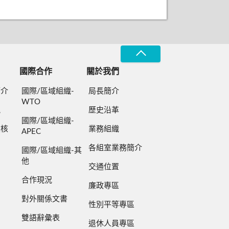
國際合作
關於我們
簡介
國際/區域組織-
局長簡介
WTO
規
歷史沿革
國際/區域組織-
檢核
業務組織
APEC
各組室業務簡介
國際/區域組織-其
他
交通位置
合作現況
廉政專區
對外關係文書
性別平等專區
雙語辭彙表
退休人員專區