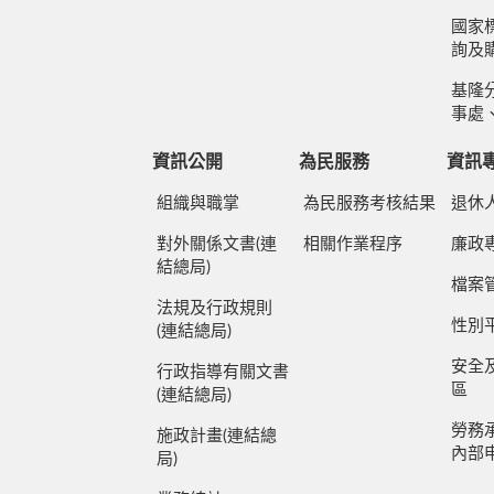
國家標
詢及
基隆
事處
資訊公開
為民服務
資訊
組織與職掌
為民服務考核結果
退休
對外關係文書(連
相關作業程序
廉政
結總局)
檔案
法規及行政規則
性別
(連結總局)
安全
行政指導有關文書
區
(連結總局)
勞務
施政計畫(連結總
內部
局)