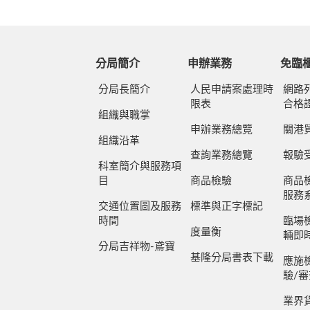
分局簡介
申辦業務
免臨
分局長簡介
人民申請案處理時
網路
限表
合格
組織與職掌
申辦業務總覽
關港
組織沿革
查詢業務總覽
報驗
科室簡介與服務項
目
商品檢驗
商品
服務
交通位置圖及服務
標準與正字標記
時間
臨場
度量衡
輛即
分局吉祥物-鳶寶
基隆分局書表下載
應施
驗/
業界