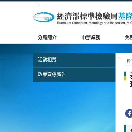
:::
分局簡介
申辦業務
免
:::
:::
活動相簿
經
政策宣導廣告