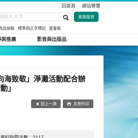
回首頁
網站導覽
商品檢驗
標準與正字標記
度量衡
導與推廣
影音與出版品
「向海致敬」淨灘活動配合辦
活動」
回上一頁
友善列印
資料點閱次數：2117