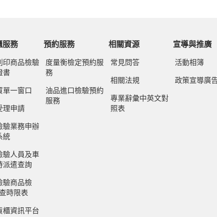
櫃服務
預約服務
相關資源
宣導與推廣
列印商品檢驗
度量衡檢定預約服
常見問答
活動相簿
證書
務
相關法規
政策宣導廣
貿單一窗口
油品進口檢驗預約
專業辭彙中英文對
服務
受理申請
照表
檢驗業務申辦
系統
檢驗人員及車
時派遣查詢
檢驗商品檢
審查時限表
貨櫃資訊平台