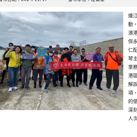
連
動
澳
保
仁
琴
業
港
解
項
的
深
人