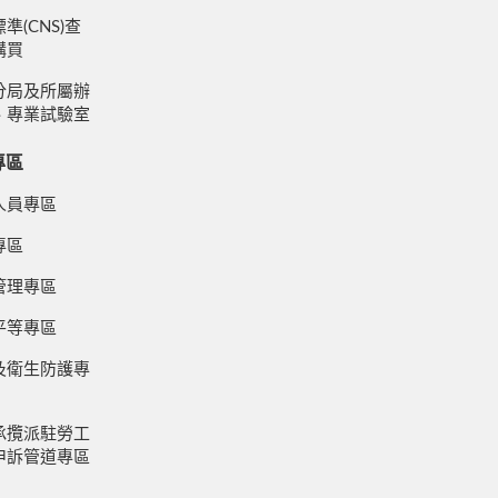
準(CNS)查
購買
分局及所屬辦
、專業試驗室
專區
人員專區
專區
管理專區
平等專區
及衛生防護專
承攬派駐勞工
申訴管道專區