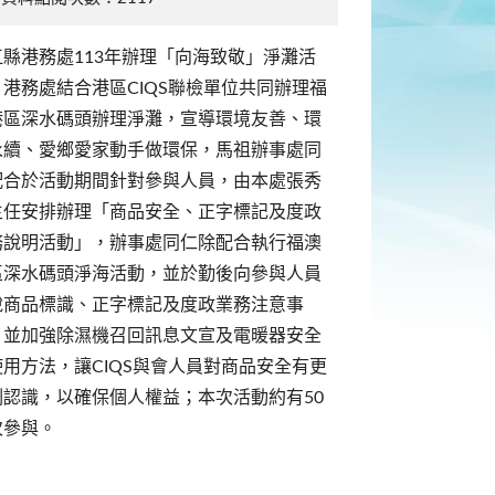
江縣港務處113年辦理「向海致敬」淨灘活
，港務處結合港區CIQS聯檢單位共同辦理福
港區深水碼頭辦理淨灘，宣導環境友善、環
永續、愛鄉愛家動手做環保，馬祖辦事處同
配合於活動期間針對參與人員，由本處張秀
主任安排辦理「商品安全、正字標記及度政
務說明活動」，辦事處同仁除配合執行福澳
區深水碼頭淨海活動，並於勤後向參與人員
說商品標識、正字標記及度政業務注意事
，並加強除濕機召回訊息文宣及電暖器安全
使用方法，讓CIQS與會人員對商品安全有更
刻認識，以確保個人權益；本次活動約有50
次參與。