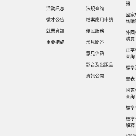
訊
活動訊息
法規查詢
國家
徵才公告
檔案應用申請
詢購
就業資訊
便民服務
外國
購買
重要措施
常見問答
正字
意見信箱
查詢
影音及出版品
標準
資訊公開
書表
國家
查詢
標準
標準
解釋