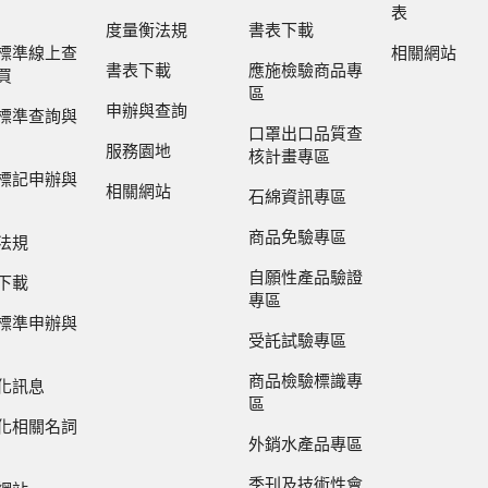
表
度量衡法規
書表下載
標準線上查
相關網站
書表下載
應施檢驗商品專
買
區
申辦與查詢
標準查詢與
口罩出口品質查
服務園地
核計畫專區
標記申辦與
相關網站
石綿資訊專區
商品免驗專區
法規
自願性產品驗證
下載
專區
標準申辦與
受託試驗專區
商品檢驗標識專
化訊息
區
化相關名詞
外銷水產品專區
季刊及技術性會