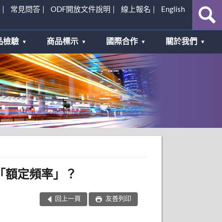
常見問答
ODF開放文件說明
線上報名
English
品檢驗
商品標示
國際合作
關於我們
「額定頻率」？
回上一頁
友善列印