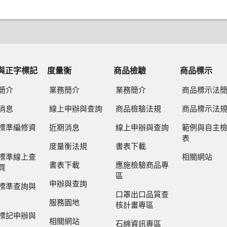
與正字標記
度量衡
商品檢驗
商品標示
簡介
業務簡介
業務簡介
商品標示法
消息
線上申辦與查詢
商品檢驗法規
商品標示法
標準編修資
近期消息
線上申辦與查詢
範例與自主
表
度量衡法規
書表下載
標準線上查
相關網站
書表下載
應施檢驗商品專
買
區
申辦與查詢
標準查詢與
口罩出口品質查
服務園地
核計畫專區
標記申辦與
相關網站
石綿資訊專區