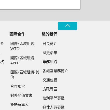
國際合作
關於我們
簡介
國際/區域組織-
局長簡介
WTO
規
歷史沿革
國際/區域組織-
檢核
業務組織
APEC
各組室業務簡介
國際/區域組織-其
他
交通位置
合作現況
廉政專區
對外關係文書
性別平等專區
雙語辭彙表
退休人員專區