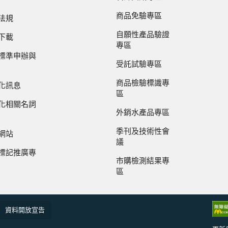
商品免驗專區
法規
自願性產品驗證
下載
專區
標準申辦與
受託試驗專區
商品檢驗標識專
化訊息
區
化相關名詞
外銷水產品專區
季刊及技術性會
網站
議
標記推廣專
市購檢測結果專
區
資料開放宣告