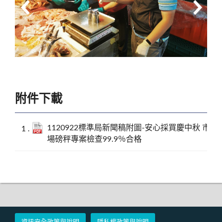
附件下載
1120922標準局新聞稿附圖-安心採買慶中秋 市
場磅秤專案檢查99.9％合格