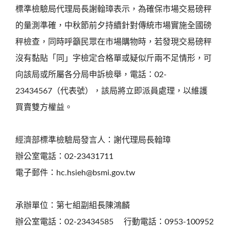
標準檢驗局代理局長謝翰璋表示，為確保市場交易磅秤
的量測準確，中秋節前夕持續針對傳統市場實施全國磅
秤檢查，同時呼籲民眾在市場購物時，若發現交易磅秤
沒有黏貼「同」字檢定合格單或疑似斤兩不足情形，可
向該局或所屬各分局申訴檢舉，電話：02-
23434567（代表號），該局將立即派員處理，以維護
買賣雙方權益。
經濟部標準檢驗局發言人：謝代理局長翰璋
辦公室電話：02-23431711
電子郵件：hc.hsieh@bsmi.gov.tw
承辦單位：第七組副組長陳鴻麟
辦公室電話：02-23434585 行動電話：0953-100952