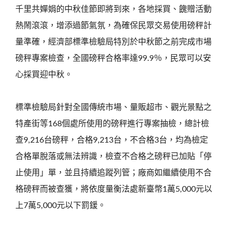
千里共嬋娟的中秋佳節即將到來，各地採買、餽贈活動
熱鬧滾滾，增添過節氣氛，為確保民眾交易使用磅秤計
量準確，經濟部標準檢驗局特別於中秋節之前完成市場
磅秤專案檢查，全國磅秤合格率達99.9％，民眾可以安
心採買迎中秋。
標準檢驗局針對全國傳統市場、量販超市、觀光景點之
特產街等168個處所使用的磅秤進行專案抽檢，總計檢
查9,216台磅秤，合格9,213台，不合格3台，均為檢定
合格單脫落或無法辨識，檢查不合格之磅秤已加貼「停
止使用」單，並且持續追蹤列管；廠商如繼續使用不合
格磅秤而被查獲，將依度量衡法處新臺幣1萬5,000元以
上7萬5,000元以下罰鍰。