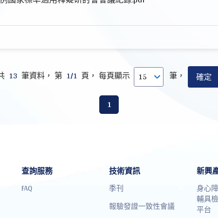
共
13
筆資料， 第
1/1
頁， 每頁顯示
筆，
1
查詢服務
技術資訊
新興
FAQ
季刊
身心
輔具
報驗發證一致性會議
平台