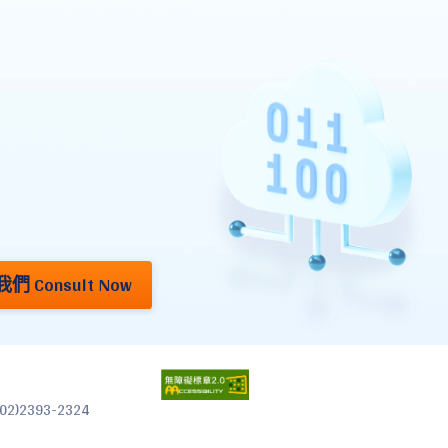
們 Consult Now
2)2393-2324