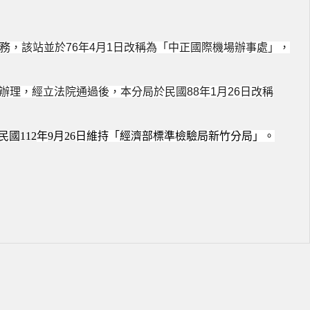
務，該站並於
76
年
4
月
1
日改稱為「中正國際機場辦事處」，
辦理，經立法院通過後，本分局於民國
88
年
1
月
26
日改稱
民國
112
年
9
月
26
日維持「經濟部標準檢驗局新竹分局」。