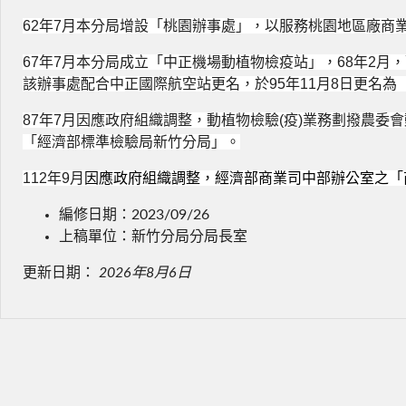
62
年
7
月
本分局增設「桃園辦事處」，以服務桃園地區廠商
67
年
7
月本
分局成立「中正機場動植物檢疫站」，
68
年
2
月，
該辦事處配合中正國際航空站更名，於
95
年
11
月
8
日更名為
87
年
7
月
因應政府組織調整，動植物檢驗
(
疫
)
業務劃撥農委會
「經濟部標準檢驗局新竹分局」。
112
年
9
月
因應政府組織調整，經濟部商業司中部辦公室之「
編修日期：2023/09/26
上稿單位：新竹分局分局長室
更新日期：
2026年8月6日