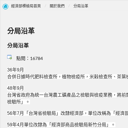
經濟部標檢局首頁
關於我們
分局沿革
分局沿革
分局沿革
點閱：16784
36
年
9
月
合併日據時代肥料檢查所，植物檢疫所，米榖檢查所、茶葉
48
年
9
月
台灣省政府為統一台灣農工礦產品之檢驗與檢疫業務，將前
檢驗所」。
56
年
7
月
「台灣省檢驗局」改隸經濟部，單位改稱為「經濟
59
年
4
月
單位改隸為「經濟部商品檢驗局新竹分局」。