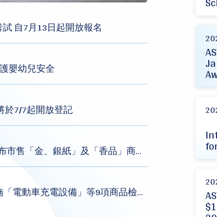
Sc
考試 自7月13日起開放報名
20
AS
Ja
守護嬰幼兒安全
Aw
將於7/7起開放登記
20
In
fo
總局 - 標準局與行政院消保處共同公布市售「金、銀紙」及「香品」商品檢測結果
20
總局 - 標準局將自115年7月1日起實施「電動車充電設備」等9項商品檢驗規定 強化商品安全
AS
$1