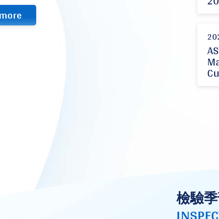
20
more
20
AS
Ma
Cu
檢驗季
INSPEC