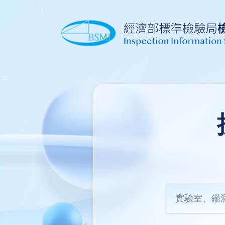
:::
:::