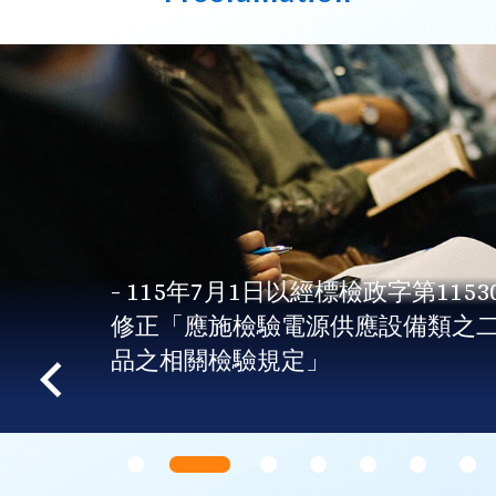
20號公告預告
- 核准台正字
動電源等商
止台正字第45