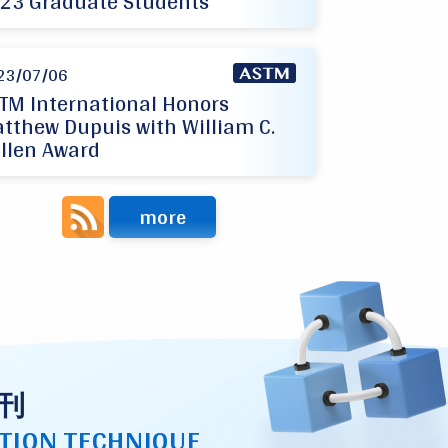
23 Graduate Students
23/07/06
TM International Honors
tthew Dupuis with William C.
llen Award
more
刊
TION TECHNIQUE