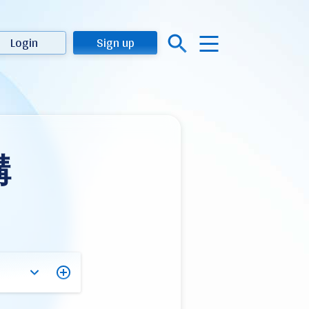
Login
Sign up
構