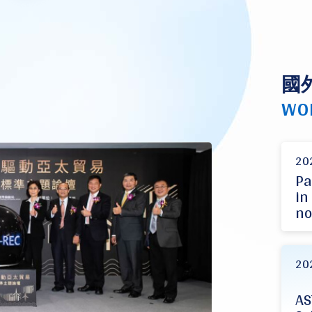
國
WO
20
Pa
in
no
20
AS