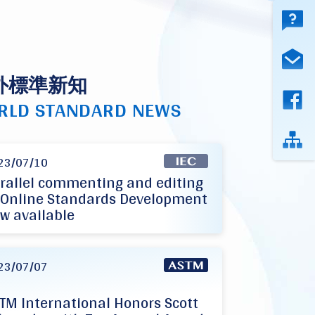
外標準新知
RLD STANDARD NEWS
23/07/10
rallel commenting and editing
 Online Standards Development
w available
23/07/07
TM International Honors Scott