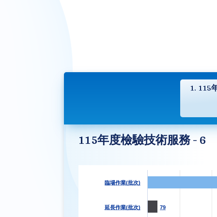
1. 11
115年度檢驗技術服務 - 6
臨場作業(批次)
延長作業(批次)
79
79