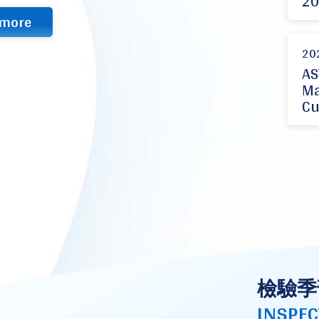
20
more
20
AS
Ma
Cu
檢驗季
INSPEC