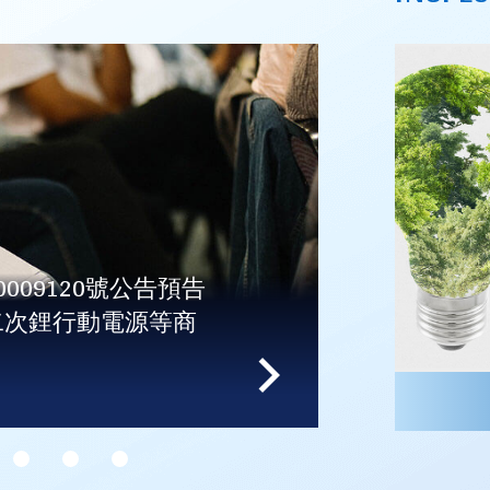
0009120號公告預告
- 
二次鋰行動電源等商
止台