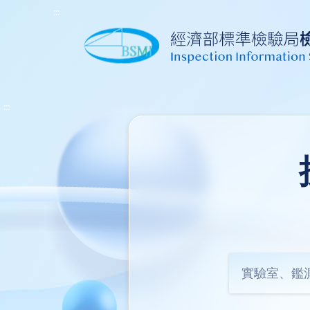
:::
:::