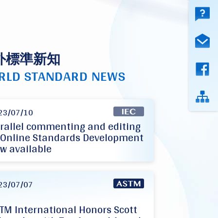
外標準新知
RLD STANDARD NEWS
23/07/10
rallel commenting and editing
 Online Standards Development
w available
23/07/07
TM International Honors Scott