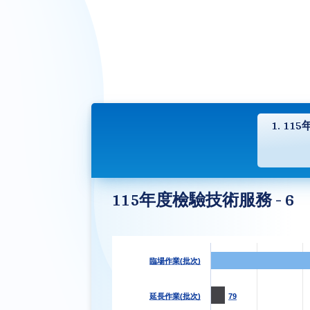
1. 11
115年度檢驗技術服務 - 6
臨場作業(批次)
延長作業(批次)
79
79