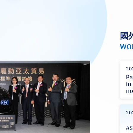
國
WO
20
Pa
in
no
20
AS