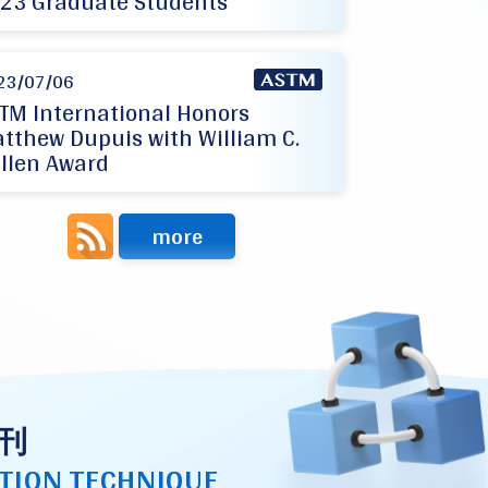
23 Graduate Students
23/07/06
TM International Honors
tthew Dupuis with William C.
llen Award
more
刊
TION TECHNIQUE