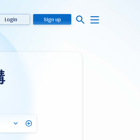
Login
Sign up
構