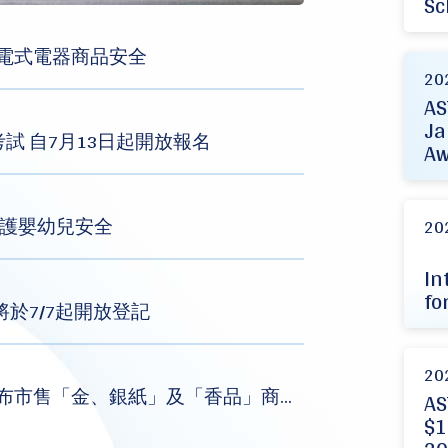
Sc
充電式電器商品安全
20
AS
Ja
考試 自7月13日起開放報名
Aw
守護嬰幼兒安全
20
In
fo
將於7/7起開放登記
20
總局 - 標準局與行政院消保處共同公布市售「金、銀紙」及「香品」商品檢測結果
AS
$1