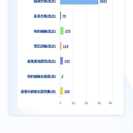
臨場作業(批次)
2943
2943
延長作業(批次)
79
79
特約檢驗(批次)
275
275
受託試驗(批次)
119
119
簽發產地證明(批次)
232
232
特約檢驗合格證(份)
2
2
簽發外銷衛生證明書(份)
226
226
0
1k
2k
3k
4k