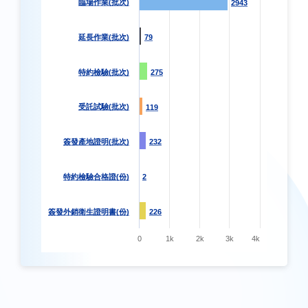
臨場作業(批次)
2943
2943
延長作業(批次)
79
79
特約檢驗(批次)
275
275
受託試驗(批次)
119
119
簽發產地證明(批次)
232
232
特約檢驗合格證(份)
2
2
簽發外銷衛生證明書(份)
226
226
0
1k
2k
3k
4k