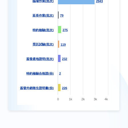
臨場作業(批次)
2943
2943
延長作業(批次)
79
79
特約檢驗(批次)
275
275
受託試驗(批次)
119
119
簽發產地證明(批次)
232
232
特約檢驗合格證(份)
2
2
簽發外銷衛生證明書(份)
226
226
0
1k
2k
3k
4k