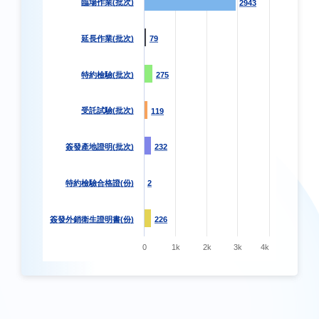
臨場作業(批次)
2943
2943
延長作業(批次)
79
79
特約檢驗(批次)
275
275
受託試驗(批次)
119
119
簽發產地證明(批次)
232
232
特約檢驗合格證(份)
2
2
簽發外銷衛生證明書(份)
226
226
0
1k
2k
3k
4k