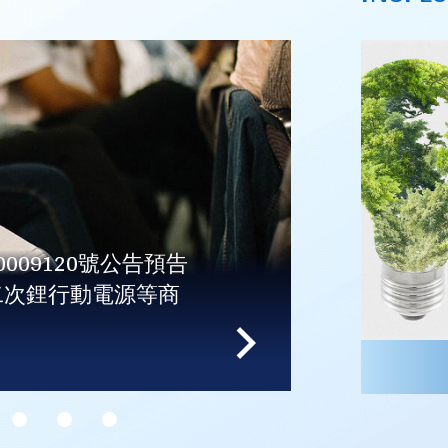
0009120號公告預告
- 
二次鋰行動電源等商
止台