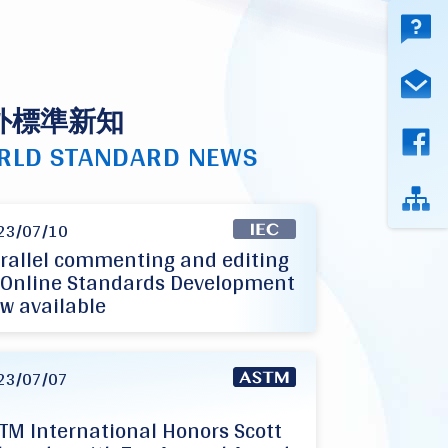
外標準新知
RLD STANDARD NEWS
23/07/10
rallel commenting and editing
 Online Standards Development
w available
23/07/07
TM International Honors Scott