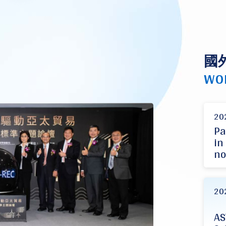
國
WO
20
Pa
in
no
20
AS