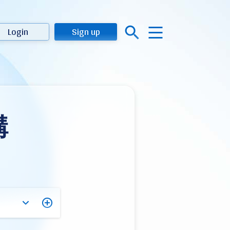
Login
Sign up
構