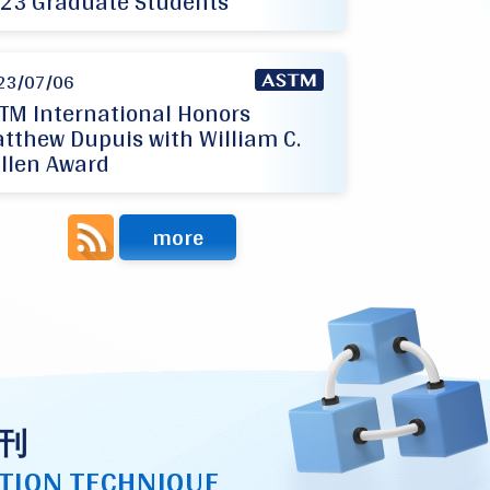
23 Graduate Students
23/07/06
TM International Honors
tthew Dupuis with William C.
llen Award
more
刊
TION TECHNIQUE