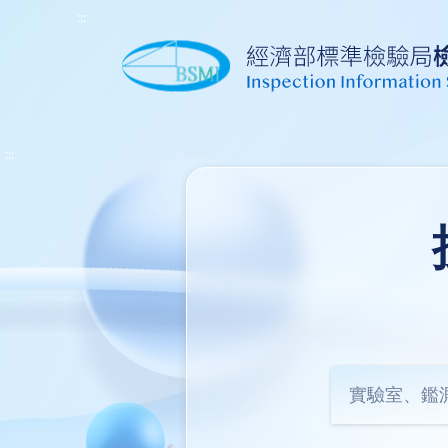
:::
:::