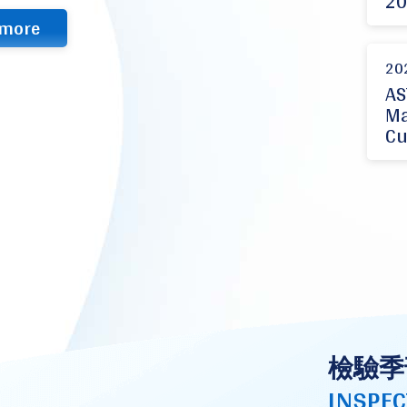
20
more
20
AS
Ma
Cu
檢驗季
INSPEC