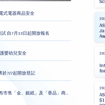
Sc
充電式電器商品安全
20
AS
Ja
考試 自7月13日起開放報名
Aw
守護嬰幼兒安全
20
In
fo
將於7/7起開放登記
20
總局 - 標準局與行政院消保處共同公布市售「金、銀紙」及「香品」商品檢測結果
AS
$1