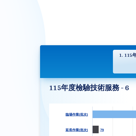
1. 11
115年度檢驗技術服務 - 6
臨場作業(批次)
延長作業(批次)
79
79