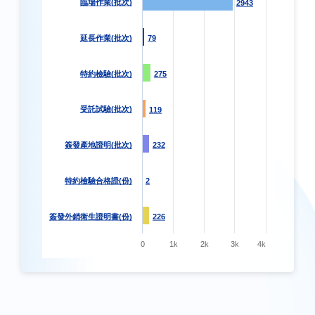
臨場作業(批次)
2943
2943
延長作業(批次)
79
79
特約檢驗(批次)
275
275
受託試驗(批次)
119
119
簽發產地證明(批次)
232
232
特約檢驗合格證(份)
2
2
簽發外銷衛生證明書(份)
226
226
0
1k
2k
3k
4k