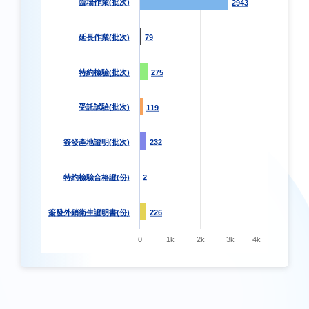
臨場作業(批次)
2943
2943
延長作業(批次)
79
79
特約檢驗(批次)
275
275
受託試驗(批次)
119
119
簽發產地證明(批次)
232
232
特約檢驗合格證(份)
2
2
簽發外銷衛生證明書(份)
226
226
0
1k
2k
3k
4k