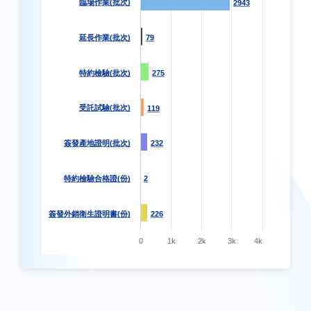
臨場作業(批次)
2943
2943
延長作業(批次)
79
79
特約檢驗(批次)
275
275
受託試驗(批次)
119
119
簽發產地證明(批次)
232
232
特約檢驗合格證(份)
2
2
簽發外銷衛生證明書(份)
226
226
0
1k
2k
3k
4k