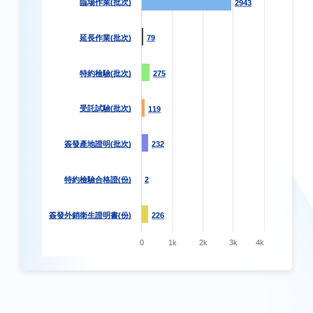
臨場作業(批次)
2943
2943
延長作業(批次)
79
79
特約檢驗(批次)
275
275
受託試驗(批次)
119
119
簽發產地證明(批次)
232
232
特約檢驗合格證(份)
2
2
簽發外銷衛生證明書(份)
226
226
0
1k
2k
3k
4k