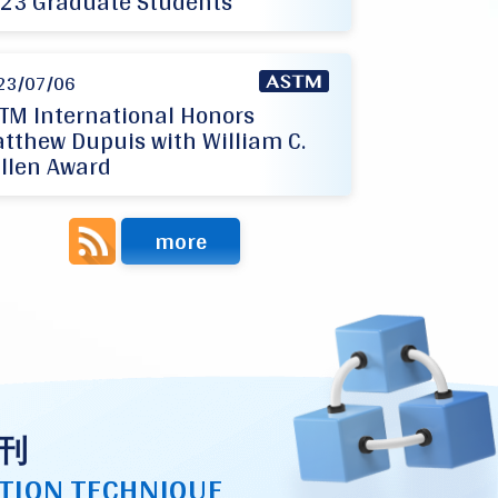
23 Graduate Students
23/07/06
TM International Honors
tthew Dupuis with William C.
llen Award
more
刊
TION TECHNIQUE