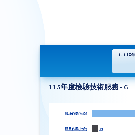
1. 11
115年度檢驗技術服務 - 6
臨場作業(批次)
延長作業(批次)
79
79