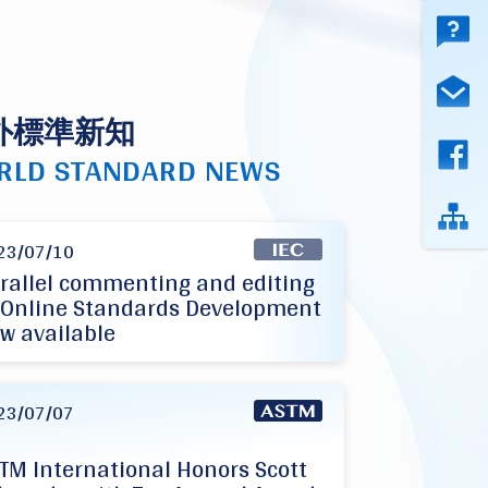
外標準新知
RLD STANDARD NEWS
23/07/10
rallel commenting and editing
 Online Standards Development
w available
23/07/07
TM International Honors Scott