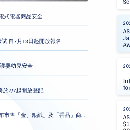
Sc
充電式電器商品安全
20
AS
Ja
考試 自7月13日起開放報名
Aw
守護嬰幼兒安全
20
In
fo
將於7/7起開放登記
20
總局 - 標準局與行政院消保處共同公布市售「金、銀紙」及「香品」商品檢測結果
AS
$1