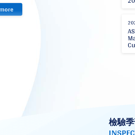
20
more
20
AS
Ma
Cu
檢驗季
INSPEC