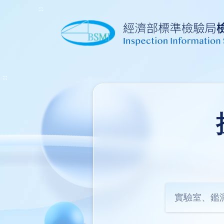
:::
:::