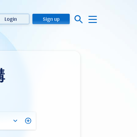
Login
Sign up
構