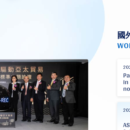
國
WO
20
Pa
in
no
20
AS