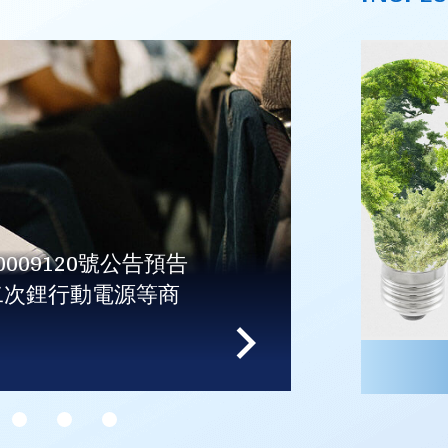
20號公告預告
- 核准台正字
動電源等商
止台正字第45