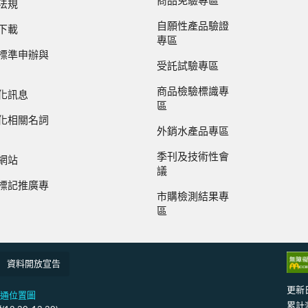
商品免驗專區
法規
自願性產品驗證
下載
專區
標準申辦與
受託試驗專區
商品檢驗標識專
化訊息
區
化相關名詞
外銷水產品專區
季刊及技術性會
網站
議
標記推廣專
市購檢測結果專
區
資料開放宣告
更新
通位置圖
累計