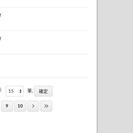
f
f
示
筆,
9
10