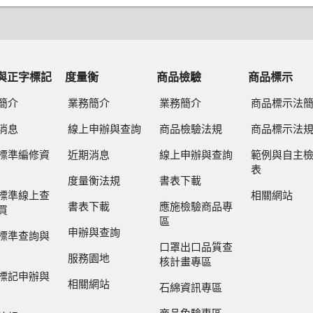
與正字標記
度量衡
商品檢驗
商品標示
簡介
業務簡介
業務簡介
商品標示法
消息
線上申辦與查詢
商品檢驗法規
商品標示法
標準編修資
近期消息
線上申辦與查詢
範例與自主
表
度量衡法規
書表下載
標準線上查
相關網站
書表下載
應施檢驗商品專
買
區
申辦與查詢
標準查詢與
口罩出口品質查
服務園地
核計畫專區
標記申辦與
相關網站
石綿資訊專區