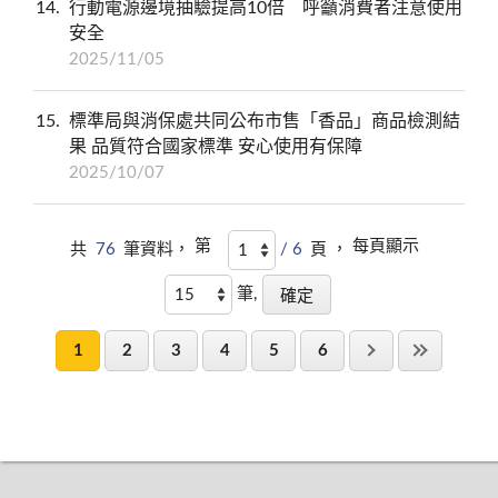
14
行動電源邊境抽驗提高10倍 呼籲消費者注意使用
安全
2025/11/05
15
標準局與消保處共同公布市售「香品」商品檢測結
果 品質符合國家標準 安心使用有保障
2025/10/07
第
每頁顯示
共
76
筆資料，
/ 6
頁 ，
筆,
1
2
3
4
5
6