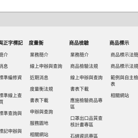
與正字標記
度量衡
商品檢驗
商品標示
簡介
業務簡介
業務簡介
商品標示法
消息
線上申辦與查詢
商品檢驗法規
商品標示法
標準編修資
近期消息
線上申辦與查詢
範例與自主
表
度量衡法規
書表下載
標準線上查
相關網站
書表下載
應施檢驗商品專
買
區
申辦與查詢
標準查詢與
口罩出口品質查
服務園地
核計畫專區
標記申辦與
相關網站
石綿資訊專區