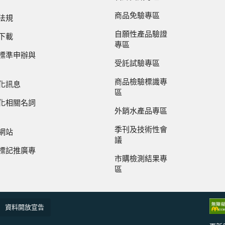
商品免驗專區
法規
自願性產品驗證
下載
專區
標準申辦與
受託試驗專區
商品檢驗標識專
化訊息
區
化相關名詞
外銷水產品專區
季刊及技術性會
網站
議
標記推廣專
市購檢測結果專
區
資料開放宣告