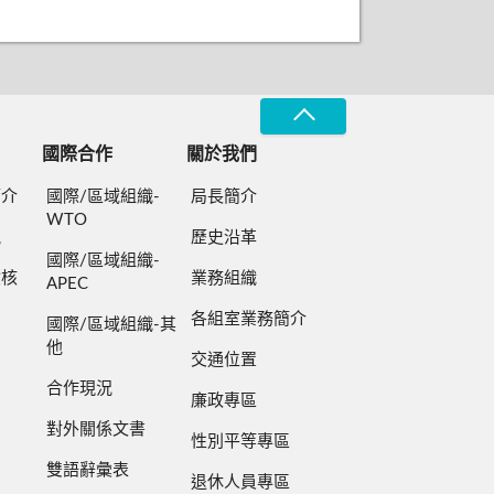
國際合作
關於我們
簡介
國際/區域組織-
局長簡介
WTO
規
歷史沿革
國際/區域組織-
檢核
業務組織
APEC
各組室業務簡介
國際/區域組織-其
他
交通位置
合作現況
廉政專區
對外關係文書
性別平等專區
雙語辭彙表
退休人員專區