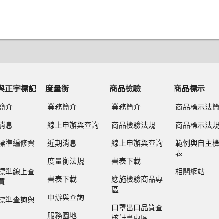
與正字標記
度量衡
商品檢驗
商品標示
簡介
業務簡介
業務簡介
商品標示法
消息
線上申辦與查詢
商品檢驗法規
商品標示法
標準編修資
近期消息
線上申辦與查詢
範例與自主
表
度量衡法規
書表下載
標準線上查
相關網站
書表下載
應施檢驗商品專
買
區
申辦與查詢
標準查詢與
口罩出口品質查
服務園地
核計畫專區