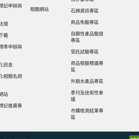
標記申辦與
相關網站
石綿資訊專區
商品免驗專區
法規
自願性產品驗證
下載
專區
標準申辦與
受託試驗專區
商品檢驗標識專
化訊息
區
化相關名詞
外銷水產品專區
季刊及技術性會
網站
議
標記推廣專
市購檢測結果專
區