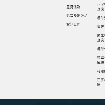
正字
意見信箱
查詢
影音及出版品
標準
資訊公開
書表
國家
查詢
標準
標準
解釋
相關
正字
區