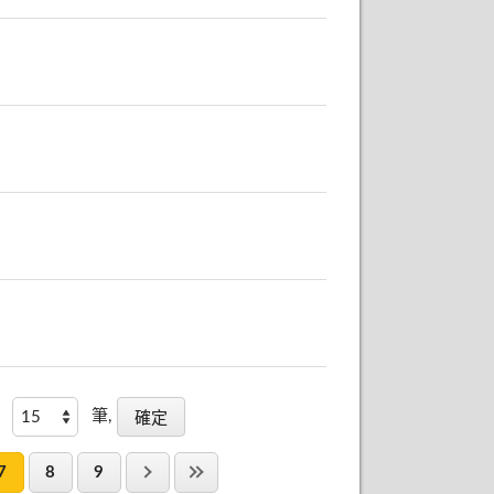
筆,
7
8
9