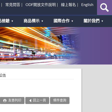
常見問答
ODF開放文件說明
線上報名
English
品檢驗
商品標示
國際合作
關於我們
公告
友善列印
回上一頁
條件查詢