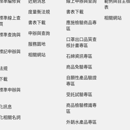
標準編修資
近期消息
線上申辦與查詢
範例與自主
表
度量衡法規
書表下載
標準線上查
相關網站
書表下載
應施檢驗商品專
買
區
申辦與查詢
標準查詢與
口罩出口品質查
服務園地
核計畫專區
標記申辦與
相關網站
石綿資訊專區
商品免驗專區
法規
自願性產品驗證
下載
專區
標準申辦與
受託試驗專區
商品檢驗標識專
化訊息
區
化相關名詞
外銷水產品專區