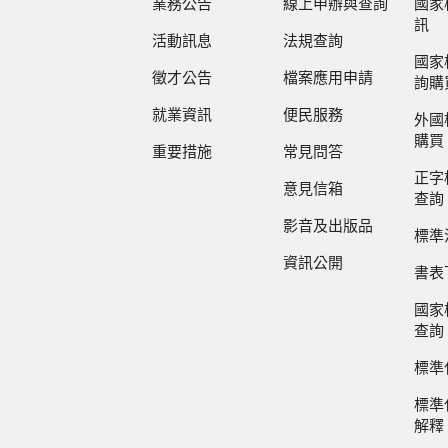
業務公告
線上申辦與查詢
國家
訊
活動訊息
法規查詢
國家
徵才公告
檔案應用申請
詢購
就業資訊
便民服務
外國
購買
重要措施
常見問答
正字
意見信箱
查詢
影音及出版品
標準
資訊公開
書表
國家
查詢
標準
標準
解釋