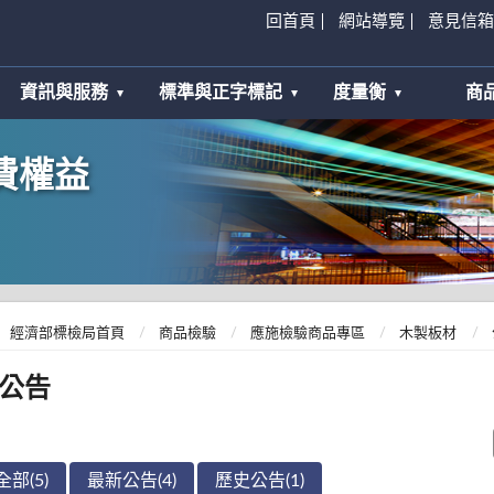
回首頁
網站導覽
意見信箱
資訊與服務
標準與正字標記
度量衡
商
費權益
經濟部標檢局首頁
商品檢驗
應施檢驗商品專區
木製板材
公告
全部(5)
最新公告(4)
歷史公告(1)