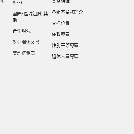
檢核
業務組織
APEC
各組室業務簡介
國際/區域組織-其
他
交通位置
合作現況
廉政專區
對外關係文書
性別平等專區
雙語辭彙表
退休人員專區