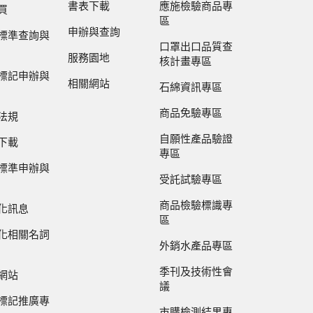
書表下載
應施檢驗商品專
買
區
申辦與查詢
標準查詢與
口罩出口品質查
服務園地
核計畫專區
標記申辦與
相關網站
石綿資訊專區
商品免驗專區
法規
自願性產品驗證
下載
專區
標準申辦與
受託試驗專區
商品檢驗標識專
化訊息
區
化相關名詞
外銷水產品專區
季刊及技術性會
網站
議
標記推廣專
市購檢測結果專