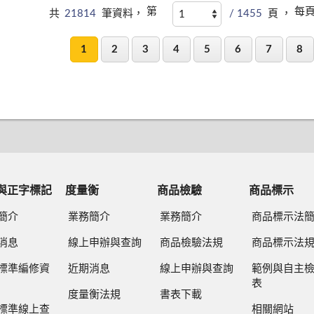
第
每
共
21814
筆資料，
/ 1455
頁 ，
1
2
3
4
5
6
7
8
與正字標記
度量衡
商品檢驗
商品標示
簡介
業務簡介
業務簡介
商品標示法
消息
線上申辦與查詢
商品檢驗法規
商品標示法
標準編修資
近期消息
線上申辦與查詢
範例與自主
表
度量衡法規
書表下載
標準線上查
相關網站