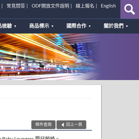
常見問答
ODF開放文件說明
線上報名
English
品檢驗
商品標示
國際合作
關於我們
條件查詢
回上一頁
Baby Loungers 嬰兒躺椅。