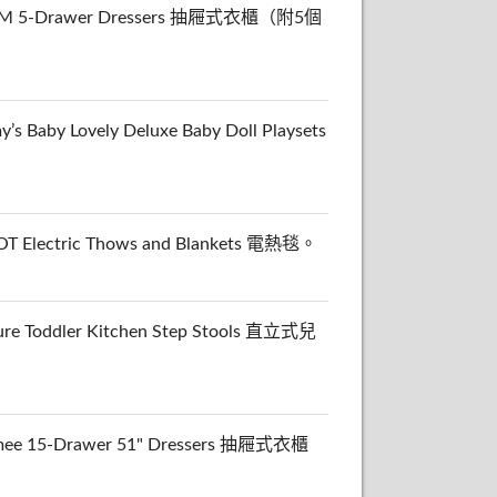
 5-Drawer Dressers 抽屜式衣櫃（附5個
Lovely Deluxe Baby Doll Playsets
ctric Thows and Blankets 電熱毯。
ddler Kitchen Step Stools 直立式兒
15-Drawer 51" Dressers 抽屜式衣櫃