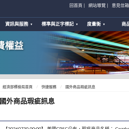
回首頁
網站導覽
意見信箱
資訊與服務
標準與正字標記
度量衡
商
費權益
經濟部標檢局首頁
快捷服務
國外商品瑕疵訊息
國外商品瑕疵訊息
【20260730 00:00】 美國CPSC公布，瑕疵商品名稱： Cpzzkq 