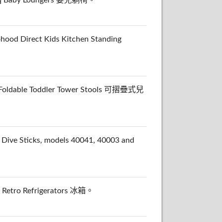
rect Kids Kitchen Standing
ble Toddler Tower Stools 可摺疊式兒
ticks, models 40041, 40003 and
ro Refrigerators 冰箱。