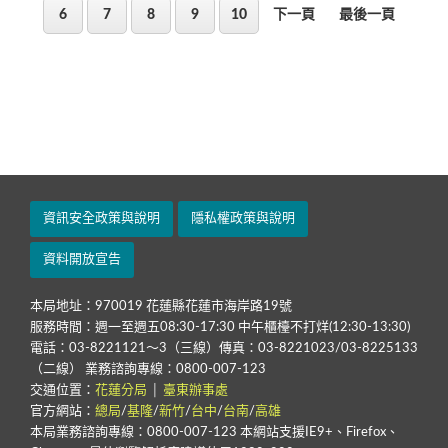
6
7
8
9
10
下一頁
最後一頁
資訊安全政策與說明
隱私權政策與說明
資料開放宣告
本局地址：970019 花蓮縣花蓮市海岸路19號
服務時間：週一至週五08:30-17:30 中午櫃檯不打烊(12:30-13:30)
電話：03-8221121～3（三線）傳真：03-8221023/03-8225133
（二線） 業務諮詢專線：0800-007-123
交通位置：
花蓮分局
│
臺東辦事處
官方網站：
總局
/
基隆
/
新竹
/
台中
/
台南
/
高雄
本局業務諮詢專線：0800-007-123 本網站支援IE9+、Firefox、