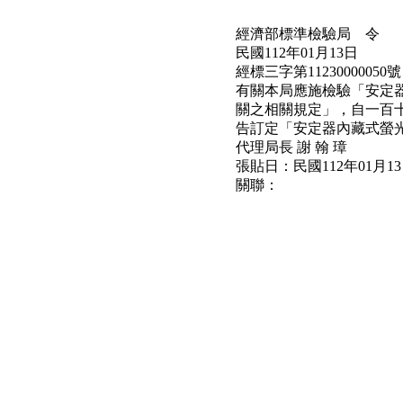
經濟部標準檢驗局 令
民國112年01月13日
經標三字第11230000050號
有關本局應施檢驗「安定器內
關之相關規定」，自一百
告訂定「安定器內藏式螢
代理局長 謝 翰 璋
張貼日：民國112年01月1
關聯：