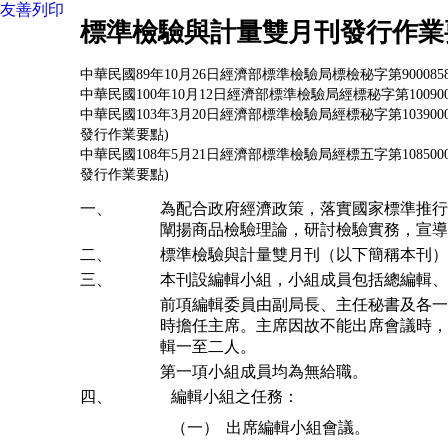
友善列印
標準檢驗與計量雙月刊發行作業
中華民國89年10月26日經濟部標準檢驗局標檢秘字第90008
中華民國100年10月12日經濟部標準檢驗局經標秘字第10090
中華民國103年3月20日經濟部標準檢驗局經標秘字第1039
發行作業要點)
中華民國108年5月21日經濟部標準檢驗局經標五字第1085
發行作業要點)
一、
為配合政府經濟政策，落實國家標準推行
闡揚商品檢驗理論，研討檢驗實務，宣導
二、
標準檢驗與計量雙月刊（以下簡稱本刊）
三、
本刊設編輯小組，小組成員包括總編輯、
前項編輯委員由副局長、主任秘書及各一
時擔任主席。主席因故不能出席會議時，
輯一至二人。
第一項小組成員均為無給職。
四、
編輯小組之任務：
（一）
出席編輯小組會議。