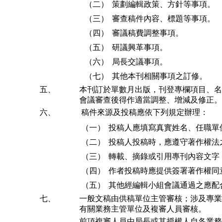
（二）
策劃編輯政策、方針等事項。
（三）
審查稿件內容、標題等事項。
（四）
審議稿費調整事項。
（五）
研議興革事項。
（六）
局長交議事項。
（七）
其他本刊相關事項之訂修。
五、
本刊訂於單數月出版，刊登專欄項目、名
會議審查後得作適當調整、增減及修正。
六、
稿件來源及投稿應依下列規定辦理：
（一）
投稿人應填寫真實姓名、任職單
（二）
投稿人投稿時，應遵守著作權法
（三）
轉載、摘錄或引用專刊內容文字
（四）
作者投稿時應提供簽署著作權同
（五）
其他經編輯小組會議通過之應配
七、
一般文稿由供稿單位主管審核；涉及專業
有關業務主管單位及複審人員審核。
前項複審人員由局長或其授權人自各業務