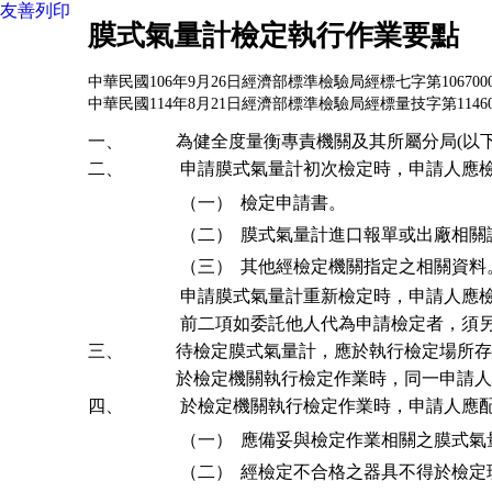
友善列印
膜式氣量計檢定執行作業要點
中華民國106年9月26日經濟部標準檢驗局經標七字第106700
中華民國114年8月21日經濟部標準檢驗局經標量技字第1146
一、
為健全度量衡專責機關及其所屬分局(以
二、
申請膜式氣量計初次檢定時，申請人應
（一）
檢定申請書。
（二）
膜式氣量計進口報單或出廠相關
（三）
其他經檢定機關指定之相關資料
申請膜式氣量計重新檢定時，申請人應
前二項如委託他人代為申請檢定者，須
三、
待檢定膜式氣量計，應於執行檢定場所存
於檢定機關執行檢定作業時，同一申請人
四、
於檢定機關執行檢定作業時，申請人應
（一）
應備妥與檢定作業相關之膜式氣
（二）
經檢定不合格之器具不得於檢定