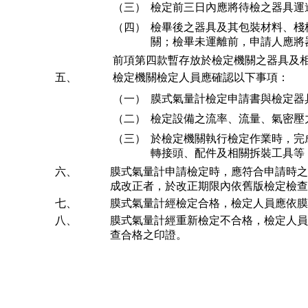
（三）
檢定前三日內應將待檢之器具運
（四）
檢畢後之器具及其包裝材料、棧
關；檢畢未運離前，申請人應將
前項第四款暫存放於檢定機關之器具及
五、
檢定機關檢定人員應確認以下事項：
（一）
膜式氣量計檢定申請書與檢定器
（二）
檢定設備之流率、流量、氣密壓
（三）
於檢定機關執行檢定作業時，完
轉接頭、配件及相關拆裝工具等
六、
膜式氣量計申請檢定時，應符合申請時之
成改正者，於改正期限內依舊版檢定檢查
七、
膜式氣量計經檢定合格，檢定人員應依膜
八、
膜式氣量計經重新檢定不合格，檢定人員
查合格之印證。