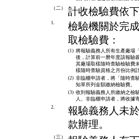
（二）
計收檢驗費依
1.
檢驗機關於完
取檢驗費：
(1)
將報驗義務人所有生產廠場
後，計算前一曆年度該報驗
其廠場取樣隨時查驗檢驗費
樣隨時查驗資格之月份比例
(2)
非臨櫃申請者，將「隨時查
知單所列金額繳納檢驗費。
(3)
收到報驗義務人所繳納之檢
人。非臨櫃申請者，將收據
2.
報驗義務人未
款辦理。
（三）