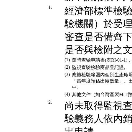
1.
經濟部標準檢
驗機關）於受
審查是否備齊
是否與檢附之文
(1)
隨時查驗申請書(表RI-01-1
(2)
監視查驗檢驗商品登記證。
(3)
應施檢驗範圍內個別生產廠
「當年度預估出廠數量」。出
中。
(4)
其他文件（如台灣產製MIT
2.
尚未取得監視
驗義務人依內
出申請。