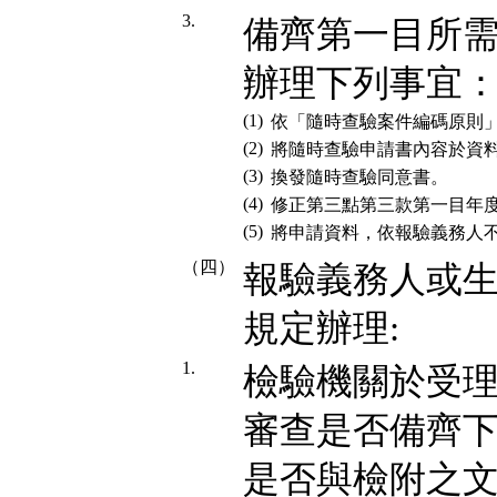
3.
備齊第一目所
辦理下列事宜
(1)
依「隨時查驗案件編碼原則
(2)
將隨時查驗申請書內容於資
(3)
換發隨時查驗同意書。
(4)
修正第三點第三款第一目年
(5)
將申請資料，依報驗義務人
（四）
報驗義務人或
規定辦理:
1.
檢驗機關於受
審查是否備齊
是否與檢附之文