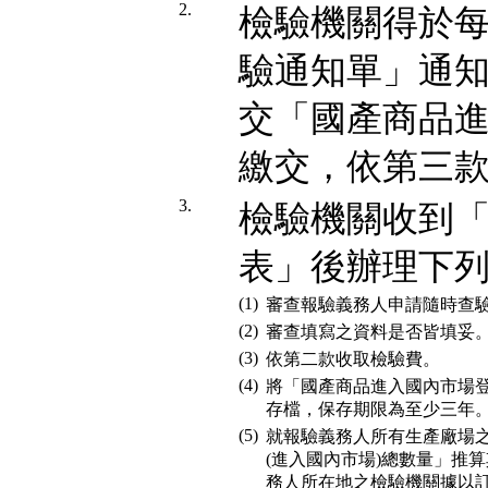
2.
檢驗機關得於
驗通知單」通
交「國產商品
繳交，依第三
3.
檢驗機關收到
表」後辦理下
(1)
審查報驗義務人申請隨時查
(2)
審查填寫之資料是否皆填妥
(3)
依第二款收取檢驗費。
(4)
將「國產商品進入國內市場
存檔，保存期限為至少三年
(5)
就報驗義務人所有生產廠場
(進入國內市場)總數量」推
務人所在地之檢驗機關據以