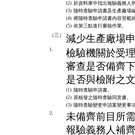
(2)
於資料庫中找出報驗義務人
(3)
隨時查驗申請書及生產廠場
(4)
將隨時查驗申請書內容登載
(5)
依第三點進行審核作業。
（三）
減少生產廠場申
1.
檢驗機關於受
審查是否備齊
是否與檢附之文
(1)
隨時查驗申請書。
(2)
原核發之隨時查驗同意書。
(3)
隨時查驗變更申請案變更事
2.
未備齊前目所
報驗義務人補