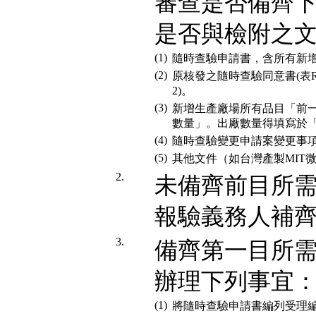
審查是否備齊
是否與檢附之文
(1)
隨時查驗申請書，含所有新
(2)
原核發之隨時查驗同意書(表RI
2)。
(3)
新增生產廠場所有品目「前
數量」。出廠數量得填寫於
(4)
隨時查驗變更申請案變更事項對
(5)
其他文件（如台灣產製MIT
2.
未備齊前目所
報驗義務人補
3.
備齊第一目所
辦理下列事宜
(1)
將隨時查驗申請書編列受理