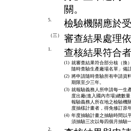
關。
5.
檢驗機關應於
（三）
審查結果處理依
1.
查核結果符合
(1)
就審查結果符合部分核（換
隨時查驗生產廠場名單」備
(2)
將申請隨時查驗所有申請資
期限至少三年。
(3)
就報驗義務人所申請每一生
度出廠(進入國內市場)總數
報驗義務人所在地之檢驗機關
度抽樣計畫者，得免修訂原
(4)
年度抽驗計畫之抽驗時間以
須抽驗三次以每四個月抽驗
2.