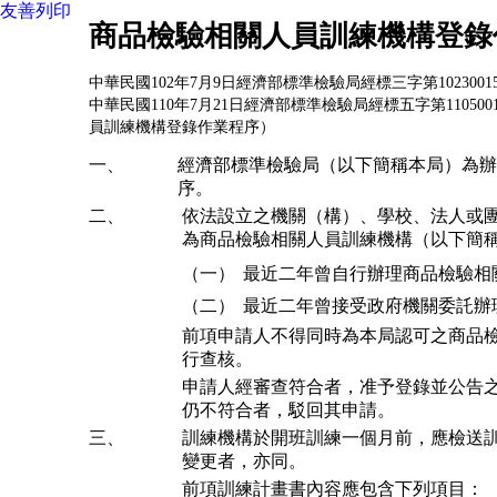
友善列印
商品檢驗相關人員訓練機構登錄
中華民國102年7月9日經濟部標準檢驗局經標三字第102300
中華民國110年7月21日經濟部標準檢驗局經標五字第1105
員訓練機構登錄作業程序）
一、
經濟部標準檢驗局（以下簡稱本局）為辦
序。
二、
依法設立之機關（構）、學校、法人或
為商品檢驗相關人員訓練機構（以下簡
（一）
最近二年曾自行辦理商品檢驗相
（二）
最近二年曾接受政府機關委託辦
前項申請人不得同時為本局認可之商品
行查核。
申請人經審查符合者，准予登錄並公告
仍不符合者，駁回其申請。
三、
訓練機構於開班訓練一個月前，應檢送
變更者，亦同。
前項訓練計畫書內容應包含下列項目：