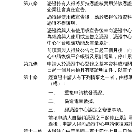
第八條
憑證持有人得將所持憑證核實用於該憑證
企業社會責任宣告。
憑證經使用或宣告後，應於取得佐證資料
憑證不得讓與。
憑證讓與人有使用或宣告後未向憑證中心
為經讓與人使用或宣告之憑證，憑證中心
中心平台帳號功能及電量累計。
前項讓與人得於公告之日起三個月後，向
心申請恢復平台帳號及累計電量，停止累
第九條
申請人於憑證中心登錄之基本資料或相關
日起一個月內檢具有關證明文件，以電子
第十條
經查證申請人有下列情事之一者，由標
（構）：
一、
重複申請核發憑證。
二、
偽造電量數據。
三、
經憑證中心認定之變更事項。
前項申請人自撤銷憑證之日起停止累計
過後，申請人得向憑證中心申請恢復累
第十一條
本辦法自中華民國一百十四年七月一日施