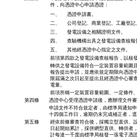
件，向憑證中心申請憑證：
一、
憑證申請書。
二、
公司登記、商業登記、工廠登記
三、
發電設備之相關證明文件。
四、
查驗機構出具之發電設備查核報
五、
其他經憑證中心指定之文件。
前項第四款之發電設備查核報告，以核
轉供之發電設備符合一定裝置容量範圍
報告提出申請，並應依規定期限向憑證
限屆滿之次日起至提出且經憑證中心審
電量。
前項所稱一定裝置容量範圍、一定條件
第四條
憑證中心受理憑證申請後，應辦理文件審
申請文件不符合規定者，由標準局通知申
十四個工作日，逾期仍未完成補正者，逕
第五條
經依前條審查符合後，採獨立型直供、
日起開始累計，採併網型直供、轉供者
計每達一千度由標準局核發一張電子憑