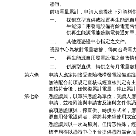
憑證。
前項電量累計，申請人應提出下列資料
一、
採獨立型直供或設置再生能源自
生能源自用發電設備有餘電躉售
供再生能源電能躉購電費通知單
二、
其他經憑證中心指定之文件。
憑證中心為核對電量數據，得向台灣電
一、
再生能源自用發電設備之躉售情
二、
併網型直供、轉供之每月電量數
第六條
申請人應定期接受查驗機構發電設備追蹤
無法配合前項規定查核或經查核判定有主
查核符合後，始恢復累計電量，停止累計
第七條
憑證讓與，以單張憑證為單位，受讓人應
申請，並檢附讓與申請書及讓與文件供憑
前項憑證讓與，採直供、轉供方式者，應
源自用發電設備者，得將其未經使用或宣
憑證讓與以一次為原則。但情形特殊，經
標準局得以憑證中心平台提供憑證媒合服