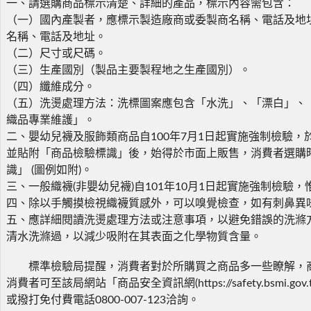
一、請選購商品標示清楚、詳細的產品，標示內容需包含：
（一）國內產製者，應標示製造廠商或委製商名稱、電話及地
名稱、電話及地址。
（二）尺寸或尺碼。
（三）生產國別（製品主要製程地之生產國別）。
（四）纖維成分。
（五）洗燙處理方法：洗標圖案應包含「水洗」、「漂白」、
織品專業維護」。
二、嬰幼兒襪及服飾類商品自100年7月1日起實施強制檢驗
並貼附「商品檢驗標識」後，始得於市面上販售，消費者選購
識」 (圖例如附)。
三、一般織襪(非嬰幼兒襪)自101年10月1日起實施強制檢驗
四、除以手觸摸檢視織襪質感外，可以嗅覺檢查，如有刺鼻異
五、應詳細閱讀洗燙處理方法或注意事項，以避免錯誤的洗滌
清水洗滌過，以減少吸附在其表面之化學物質含量。
標準檢驗局提醒，消費者對於所購買之商品多一些瞭解，商
消費者可至該局網站「商品安全資訊網(https://safety.bsmi.gov.
或撥打免付費電話0800-007-123洽詢。