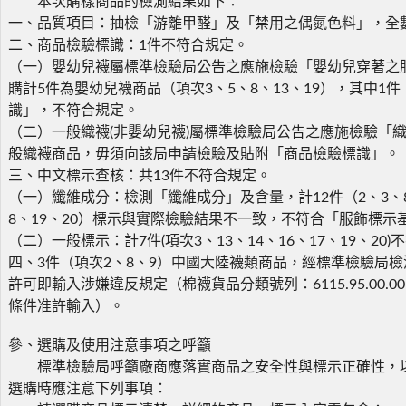
本次購樣商品的檢測結果如下：
一、品質項目：抽檢「游離甲醛」及「禁用之偶氮色料」，全
二、商品檢驗標識：1件不符合規定。
（一）嬰幼兒襪屬標準檢驗局公告之應施檢驗「嬰幼兒穿著之
購計5件為嬰幼兒襪商品（項次3、5、8、13、19），其中1
識」，不符合規定。
（二）一般織襪(非嬰幼兒襪)屬標準檢驗局公告之應施檢驗「織
般織襪商品，毋須向該局申請檢驗及貼附「商品檢驗標識」。
三、中文標示查核：共13件不符合規定。
（一）纖維成分：檢測「纖維成分」及含量，計12件（2、3、8、9
8、19、20）標示與實際檢驗結果不一致，不符合「服飾標示
（二）一般標示：計7件(項次3、13、14、16、17、19、20
四、3件（項次2、8、9）中國大陸襪類商品，經標準檢驗局
許可即輸入涉嫌違反規定（棉襪貨品分類號列：6115.95.00.
條件准許輸入）。
參、選購及使用注意事項之呼籲
標準檢驗局呼籲廠商應落實商品之安全性與標示正確性，以
選購時應注意下列事項：