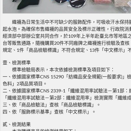
織襪為日常生活中不可缺少的服飾配件，可吸收汗水保持腳
起水泡。為確保市售織襪的品質安全及標示正確性，行政院消
經濟部中部辦公室共同合作，於109年上半年赴臺北市等地區
台等販售通路，隨機購買20件不同廠牌之織襪進行檢驗及查核
規定、1件「商品檢驗標識」不符合規定、13件「中文標示」
壹、檢測標準
標準檢驗局表示，本次依據檢測標準及項目如下：
一、依據國家標準CNS 15290「紡織品安全規範(一般要求)
色料」2項品質項目。
二、依據國家標準CNS 2339-1「纖維混用率試驗法－第1部：纖
「纖維混用率試驗法－第2部：纖維混用率」檢測實際「纖維
三、依「商品檢驗法」查核「商品檢驗標識」。
四、依「服飾標示基準」查核「中文標示」。
貳、檢測結果