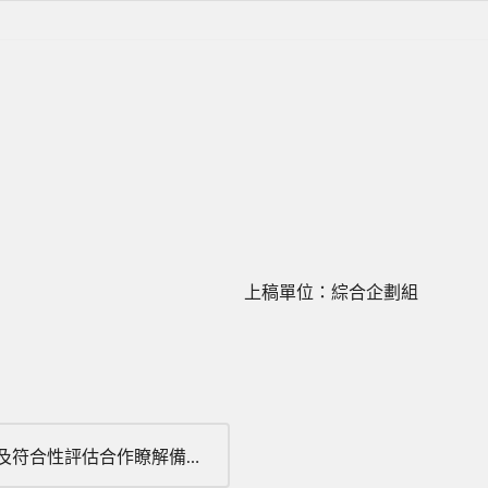
上稿單位：綜合企劃組
台灣標準檢驗局與蒙古標準化暨度量衡局標準化、度量衡及符合性評估合作瞭解備忘錄