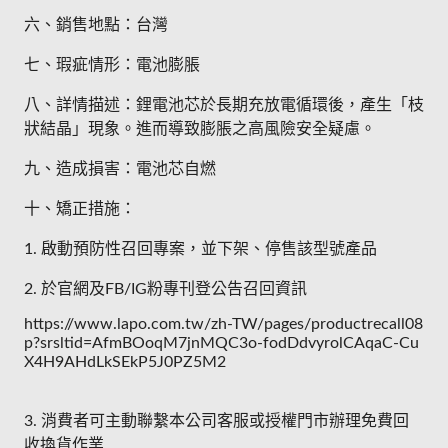
六、銷售地點：台灣
七、瑕疵情形：電池膨脹
八、詳情描述：鋰電池芯於長期充放電循環後，產生「枝
狀結晶」現象。進而導致膨脹之高風險安全疑慮。
九、造成損害：電池芯自燃
十、矯正措施：
1. 啟動預防性召回專案，並下架、停售該型號產品
2. 於官網及FB/IG粉專刊登公告召回資訊
https://www.lapo.com.tw/zh-TW/pages/productrecall08
p?srsltid=AfmBOoqM7jnMQC3o-fodDdvyrolCAqaC-Cu
X4H9AHdLkSEkP5J0PZ5M2
3. 消費者可主動聯繫本公司客服或授權門市辦理免費回
收換貨作業