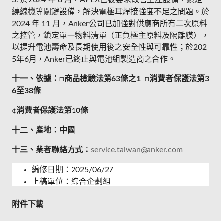
3. 於2024 年 8 月，APEX已被要求改善生產設備，鎖定
繞線機等關鍵設備，解決電極耳焊接強度不足之問題。於
2024 年 11 月，Anker公司已加強對供應商所有二次原料
之控管，鎖定單一物料清單（正負極主原料及隔離膜），
以提升電池壽命及長期使用後之安全性與可靠性；於202
5年6月，Anker已終止與電池組製造商之合作。
十一、依據：
□
商品檢驗法第63條之1
□
消費者保護法第3
6至38條
¢
消費者保護法第10條
十二、產地：
中國
十三、業者聯絡方式：
service.taiwan@anker.com
編修日期：2025/06/27
上稿單位：綜合企劃組
附件下載