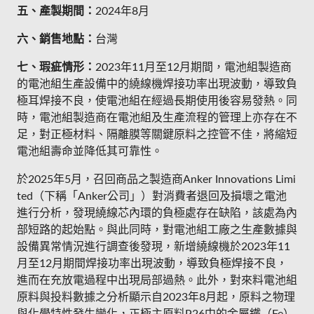
五、產製期間：
2024年8月
六、銷售地點：
台灣
七、瑕疵情形：
2023年11月至12月期間，電池組製造商
的電池組生產設備中的繞線機焊接功率出現波動，導致負
極耳焊接不良，使電池組在經過長期使用後容易發熱。同
時，電池組製造商在電池組及生產流程的管理上亦存在不
足，對正極材料、隔離膜等關鍵原料之控管不佳，將縮短
電池組壽命並降低其可靠性。
於2025年5月，召回商品之製造商Anker Innovations Limi
ted（下稱「Anker公司」）對消費者退回及損壞之電池
進行分析，發現繞線芯內環的負極處存在缺陷，該處為內
部短路的起始點。與此同時，對電池組工廠之生產數據與
設備異常情況進行調查後發現，新增繞線機於2023年11
月至12月期間焊接功率出現波動，導致負極焊接不良，
進而在充放電過程中出現局部過熱。此外，對來料電池組
原料與投料數據之分析顯示自2023年8月起，原料之物理