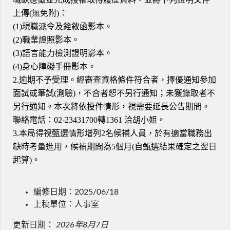
上傳(無免附)：
(1)現職派令及銓敘函影本。
(2)職業證照影本。
(3)語言能力檢測證明影本。
(4)身心障礙手冊影本。
2.逾期不予受理。經審查資格條件符合者，擇優通知參加
面試或筆試(測驗)，不合者恕不另行通知；未獲錄取者不
另行通知。本次將依投件情形，視需要延長公告期間。
聯絡電話：02-23431700轉1361 洽胡小姐。
3.本局得視甄選情形增列2名候補人員，於有適當職務出
缺時考量進用，候補期間為5個月(自甄選結果確定之翌日
起算)。
編修日期：2025/06/18
上稿單位：人事室
更新日期：
2026年8月7日