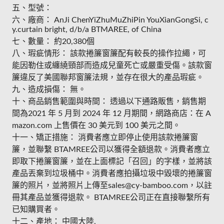
五、型號：
六、廠商： AnJi ChenYiZhuMuZhiPin YouXianGongSi, c
y.curtain bright, d/b/a BTMAREE, of China
七、數量： 約20,380個
八、瑕疵情形： 該款捲簾窗簾配有較長的操作拉繩，可
能因勒住或纏繞頸部而造成兒童死亡或嚴重受傷。該款窗
簾違反了美國聯邦窗簾法規，並存在很大的產品瑕疵。
九、造成損傷： 無。
十、商品銷售範圍與時間： 透過以下通路販售，銷售期
間為2021 年 5 月到 2024 年 12 月期間，網路商店：在 A
mazon.com 上售價在 30 美元到 100 美元之間。
十一、矯正措施： 消費者應立即停止使用該款捲簾窗
簾，並聯繫 BTAMREE公司以獲得全額退款。消費者應立
即取下捲簾窗簾，並在上面標記「召回」的字樣，並將該
產品丟棄到垃圾桶中。消費者應拍攝垃圾中毀壞的捲簾窗
簾的照片，並將照片上傳至sales@cy-bamboo.com，以註
冊其產品並獲得退款。 BTAMREE公司正在直接聯繫所有
已知購買者。
十二、產地： 中國大陸,