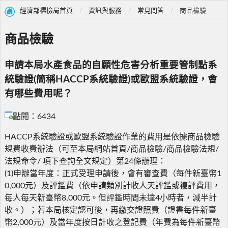
經濟部標檢局首頁
資訊與服務
常見問答
商品檢驗
商品檢驗
申請本局水產食品的自願性危害分析重要管制點系
統驗證(簡稱HACCP系統驗證)或歐盟系統驗證，會
有哪些費用呢？
點閱：6434
HACCP系統驗證或歐盟系統驗證作業的費用是依據商品檢驗
規費收費辦法（可至本局網站首頁/商品檢驗/商品檢驗法規/
法規命令/ 項下查詢全文規定）第24條辦理：
(1)申辦當年度：正式受理申請後，會有審查費（每件新臺幣1
0,000元）及評鑑費（依申請類別計收人天評鑑或複評費用，
每人每天新臺幣8,000元。但評鑑時間未達4小時者，減半計
收。）；若本局核定認可後，再繳交證照費（證書每件新臺
幣2,000元）及當年度按日計收之登記費（年費為每件新臺幣