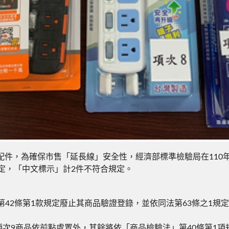
，為確保市售「延長線」安全性，經濟部標準檢驗局在110年
定，「中文標示」計2件不符合規定。
第42條第1款規定廢止其商品驗證登錄，並依同法第63條之1規
除項次9商品依前點處置外，其餘將依「商品檢驗法」第40條第1