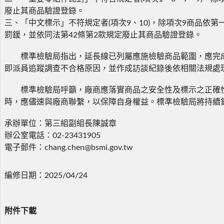
廢止其商品驗證登錄。
三、「中文標示」不符規定者(項次9、10)，除項次9商品依
罰鍰，並依同法第42條第2款規定廢止其商品驗證登錄。
標準檢驗局指出，延長線已列屬應施檢驗商品範圍，應完成
即派員追蹤調查不合格原因，並作成訪談紀錄後依相關法規處
標準檢驗局呼籲，廠商應落實商品之安全性及標示之正確性
時，應儘速與廠商聯繫，以保障自身權益。標準檢驗局將持續
承辦單位：第三組副組長陳誠章
辦公室電話：02-23431905
電子郵件：chang.chen@bsmi.gov.tw
編修日期：2025/04/24
附件下載