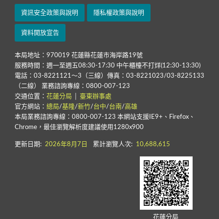
資訊安全政策與說明
隱私權政策與說明
資料開放宣告
本局地址：970019 花蓮縣花蓮市海岸路19號
服務時間：週一至週五08:30-17:30 中午櫃檯不打烊(12:30-13:30)
電話：03-8221121～3（三線）傳真：03-8221023/03-8225133
（二線） 業務諮詢專線：0800-007-123
交通位置：
花蓮分局
│
臺東辦事處
官方網站：
總局
/
基隆
/
新竹
/
台中
/
台南
/
高雄
本局業務諮詢專線：0800-007-123 本網站支援IE9+、Firefox、
Chrome，最佳瀏覽解析度建議使用1280x900
更新日期:
2026年8月7日
累計瀏覽人次:
10,688,615
花蓮分局