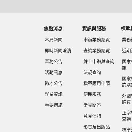
焦點消息
資訊與服務
標準
本局新聞
申辦業務總覽
業務
即時新聞澄清
查詢業務總覽
近期
業務公告
線上申辦與查詢
國家
訊
活動訊息
法規查詢
國家
徵才公告
檔案應用申請
詢購
就業資訊
便民服務
外國
購買
重要措施
常見問答
正字
意見信箱
查詢
影音及出版品
標準