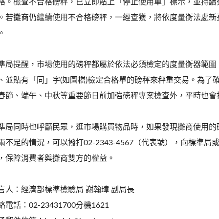
格。檢查不合格磅秤，已立即貼上「停止使用單」標示，並持續
。若攤商仍繼續使用不合格磅秤，一經查獲，將依度量衡法處新臺幣1
。
準局提醒，市場使用的磅秤都屬於依法必須檢定的度量衡器範圍
、並貼有「同」字(如圖檔)檢定合格單的磅秤來秤重交易。為了
春節、端午、中秋等重要節日前加強磅秤專案檢查外，平時也會
準局同時也呼籲民眾，逛市場購買物品時，如果發現攤商使用的
兩不足的情況，可以撥打02-2343-4567（代表號），向標
，保障消費者與攤商雙方的權益。
言人：經濟部標準檢驗局 謝翰璋 副局長
絡電話：02-23431700分機1621