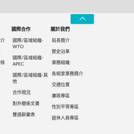
國際合作
關於我們
簡介
國際/區域組織-
局長簡介
WTO
規
歷史沿革
國際/區域組織-
檢核
業務組織
APEC
各組室業務簡介
國際/區域組織-其
他
交通位置
合作現況
廉政專區
對外關係文書
性別平等專區
雙語辭彙表
退休人員專區