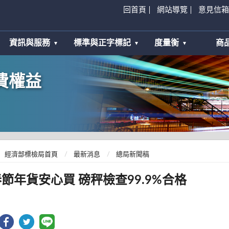
回首頁
網站導覽
意見信箱
資訊與服務
標準與正字標記
度量衡
商
費權益
經濟部標檢局首頁
最新消息
總局新聞稿
節年貨安心買 磅秤檢查99.9%合格