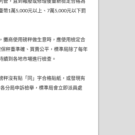
列管，直到報廢或修理後重新檢定合格為
萬5,000元以上、7萬5,000元以下罰
，攤商使用磅秤做生意時，應使用檢定合
確保秤重準確、買賣公平，標準局除了每年
持續到各地市場進行檢查。
磅秤沒有貼「同」字合格貼紙，或發現有
準局或各分局申訴檢舉，標準局會立即派員處