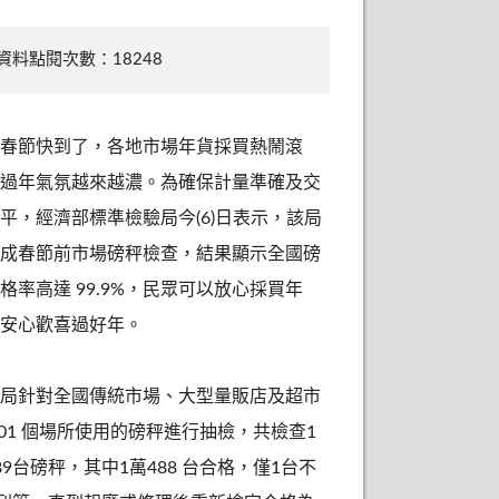
資料點閱次數：18248
春節快到了，各地市場年貨採買熱鬧滾
過年氣氛越來越濃。為確保計量準確及交
平，經濟部標準檢驗局今(6)日表示，該局
成春節前市場磅秤檢查，結果顯示全國磅
格率高達 99.9%，民眾可以放心採買年
安心歡喜過好年。
局針對全國傳統市場、大型量販店及超市
201 個場所使用的磅秤進行抽檢，共檢查1
89台磅秤，其中1萬488 台合格，僅1台不