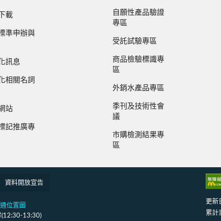
自願性產品驗證
下載
專區
標準申辦與
受託試驗專區
商品檢驗標識專
化訊息
區
化相關名詞
外銷水產品專區
季刊及技術性會
網站
議
標記推廣專
市購檢測結果專
區
資料開放宣告
更新
通位置圖
累計
:30-13:30)