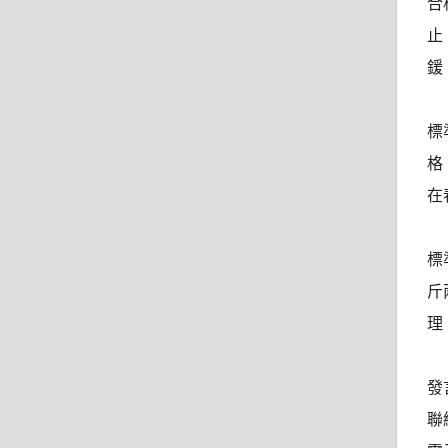
合
止
鍰
標
格
在
標
斤
理
發
聯