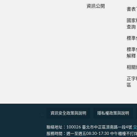
資訊公開
書表
國家
查詢
標準
標準
解釋
相關
正字
區
資訊安全政策與說明
隱私權政策與說明
:::
聯絡地址：100026 臺北市中正區濟南路一段4號
交
服務時間：週一至週五08:30-17:30 中午櫃檯不打烊(12