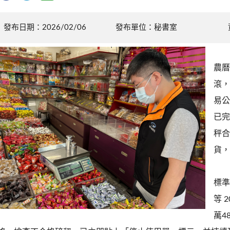
發布日期：2026/02/06
發布單位：秘書室
農曆
滾，
易公
已完
秤合
貨，
標準
等 
萬4