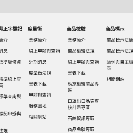
與正字標記
度量衡
商品檢驗
商品標示
簡介
業務簡介
業務簡介
商品標示法
消息
線上申辦與查詢
商品檢驗法規
商品標示法
標準編修資
近期消息
線上申辦與查詢
範例與自主
表
度量衡法規
書表下載
標準線上查
相關網站
書表下載
應施檢驗商品專
買
區
申辦與查詢
標準查詢與
口罩出口品質查
服務園地
核計畫專區
標記申辦與
相關網站
石綿資訊專區
商品免驗專區
法規