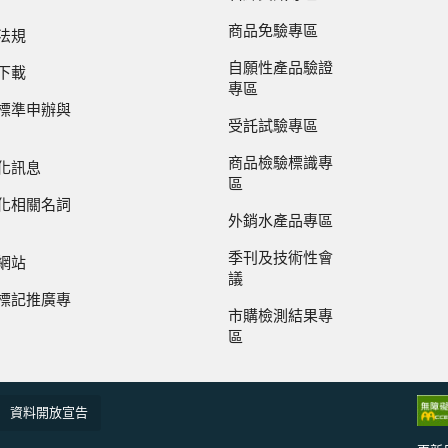
商品免驗專區
法規
自願性產品驗證
下載
專區
標準申辦與
受託試驗專區
商品檢驗標識專
化訊息
區
化相關名詞
外銷水產品專區
季刊及技術性會
網站
議
標記推廣專
市購檢測結果專
區
資料開放宣告