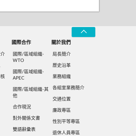
國際合作
關於我們
簡介
國際/區域組織-
局長簡介
WTO
規
歷史沿革
國際/區域組織-
檢核
業務組織
APEC
各組室業務簡介
國際/區域組織-其
他
交通位置
合作現況
廉政專區
對外關係文書
性別平等專區
雙語辭彙表
退休人員專區