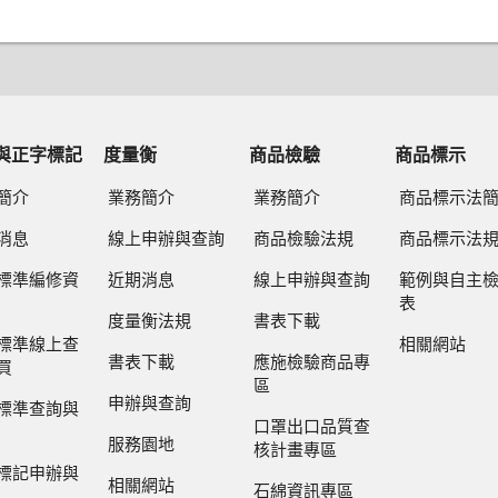
與正字標記
度量衡
商品檢驗
商品標示
簡介
業務簡介
業務簡介
商品標示法
消息
線上申辦與查詢
商品檢驗法規
商品標示法
標準編修資
近期消息
線上申辦與查詢
範例與自主
表
度量衡法規
書表下載
標準線上查
相關網站
書表下載
應施檢驗商品專
買
區
申辦與查詢
標準查詢與
口罩出口品質查
服務園地
核計畫專區
標記申辦與
相關網站
石綿資訊專區