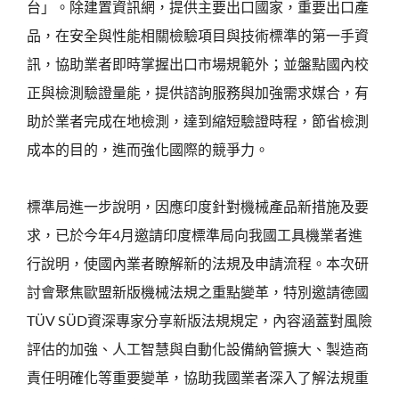
台」。除建置資訊網，提供主要出口國家，重要出口產
品，在安全與性能相關檢驗項目與技術標準的第一手資
訊，協助業者即時掌握出口市場規範外；並盤點國內校
正與檢測驗證量能，提供諮詢服務與加強需求媒合，有
助於業者完成在地檢測，達到縮短驗證時程，節省檢測
成本的目的，進而強化國際的競爭力。
標準局進一步說明，因應印度針對機械產品新措施及要
求，已於今年4月邀請印度標準局向我國工具機業者進
行說明，使國內業者瞭解新的法規及申請流程。本次研
討會聚焦歐盟新版機械法規之重點變革，特別邀請德國
TÜV SÜD資深專家分享新版法規規定，內容涵蓋對風險
評估的加強、人工智慧與自動化設備納管擴大、製造商
責任明確化等重要變革，協助我國業者深入了解法規重