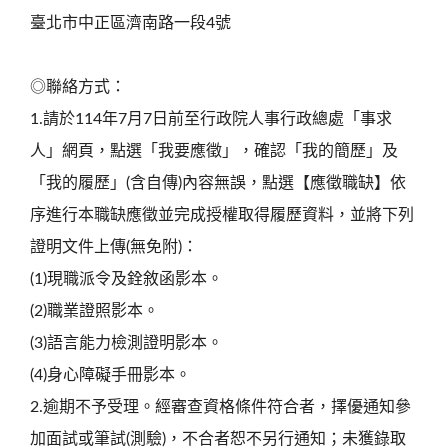
臺北市中正區濟南路一段4號
◎聯絡方式：
1.請於114年7月7日前至行政院人事行政總處「事求
人」網頁，點選「我要應徵」，確認「我的簡歷」及
「我的履歷」(含自傳)內容無誤，點選【應徵職缺】依
序進行本職缺應徵並完成授權取得履歷資料，並將下列
證明文件上傳(無免附)：
(1)現職派令及銓敘函影本。
(2)職業證照影本。
(3)語言能力檢測證明影本。
(4)身心障礙手冊影本。
2.逾期不予受理。經審查資格條件符合者，擇優通知參
加面試或筆試(測驗)，不合者恕不另行通知；未獲錄取